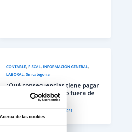
,
,
,
CONTABLE
FISCAL
INFORMACIÓN GENERAL
,
LABORAL
Sin categoría
¿Qué consecuencias tiene pagar
la cuota de autónomo fuera de
plazo?
Por
You Asesoría
/
26 de agosto de 2021
Acerca de las cookies