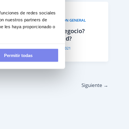
 funciones de redes sociales
,
,
con nuestros partners de
CONTABLE
FISCAL
INFORMACIÓN GENERAL
ue les haya proporcionado o
¿Cómo empiezo mi negocio?
¿Autónomo o sociedad?
Por
You Asesoría
/
11 de agosto de 2021
Permitir todas
Siguiente
→