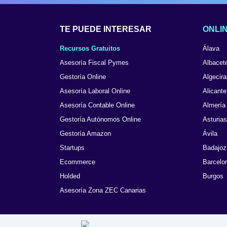
TE PUEDE INTERESAR
ONLIN
Recursos Gratuitos
Álava
Asesoría Fiscal Pymes
Albacet
Gestoría Online
Algecira
Asesoría Laboral Online
Alicante
Asesoría Contable Online
Almería
Gestoría Autónomos Online
Asturias
Gestoría Amazon
Ávila
Startups
Badajoz
Ecommerce
Barcelo
Holded
Burgos
Asesoría Zona ZEC Canarias