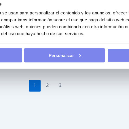
s
b se usan para personalizar el contenido y los anuncios, ofrecer
,
,
,
s, compartimos información sobre el uso que haga del sitio web 
CONTABLE
FISCAL
LABORAL
Sin categoría
 análisis web, quienes pueden combinarla con otra información q
¿PUEDO FACTURAR SIN SER
r del uso que haya hecho de sus servicios.
AUTÓNOMO?
Por
You Asesoría
/
18 de agosto de 2021
Personalizar
1
2
3