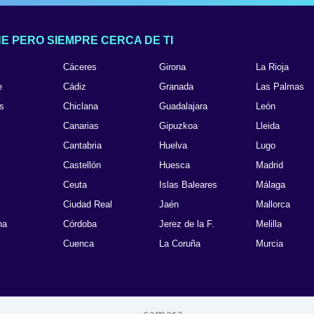
n
E PERO SIEMPRE CERCA DE TI
Cáceres
Girona
La Rioja
e
Cádiz
Granada
Las Palmas
s
Chiclana
Guadalajara
León
Canarias
Gipuzkoa
Lleida
Cantabria
Huelva
Lugo
Castellón
Huesca
Madrid
Ceuta
Islas Baleares
Málaga
Ciudad Real
Jaén
Mallorca
na
Córdoba
Jerez de la F.
Melilla
Cuenca
La Coruña
Murcia