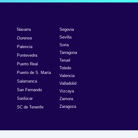
Navarra
Segovia
Sevilla
Ourense
Soria
Palencia
Tarragona
Pontevedra
Teruel
Puerto Real
Toledo
Puerto de S. María
Valencia
Salamanca
Valladolid
San Fernando
Vizcaya
Sanlúcar
Zamora
Zaragoza
SC de Tenerife