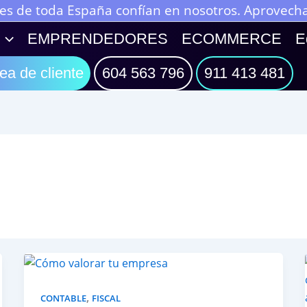
 de toda España confían en nosotros. Aprovecha 
EMPRENDEDORES
ECOMMERCE
E
ea de cliente
604 563 796
911 413 481
,
CONTABLE
FISCAL