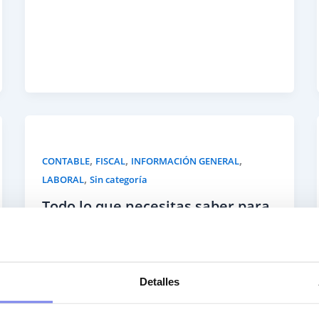
,
,
,
CONTABLE
FISCAL
INFORMACIÓN GENERAL
,
LABORAL
Sin categoría
Todo lo que necesitas saber para
empezar un negocio desde cero
Por
You Asesoría
/
1 de septiembre de 2021
Detalles