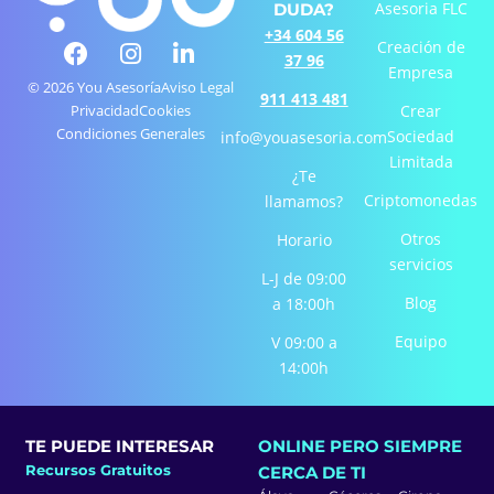
Asesoria FLC
DUDA?
+34 604 56
F
I
L
Creación de
37 96
a
n
i
Empresa
c
s
n
© 2026 You Asesoría
Aviso Legal
911 413 481
e
t
k
Privacidad
Cookies
Crear
Condiciones Generales
b
a
e
Sociedad
info@youasesoria.com
o
g
d
Limitada
¿Te
o
r
i
Criptomonedas
llamamos?
k
a
n
-
m
-
Otros
Horario
f
i
servicios
L-J de 09:00
n
Blog
a 18:00h
Equipo
V 09:00 a
14:00h
TE PUEDE INTERESAR
ONLINE PERO SIEMPRE
Recursos Gratuitos
CERCA DE TI