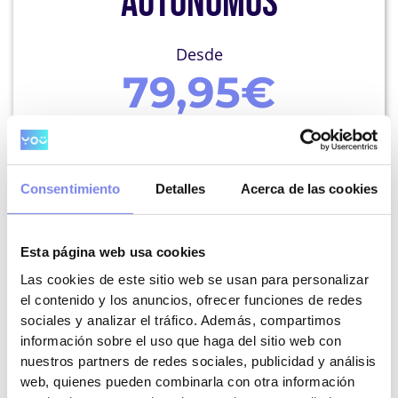
AUTÓNOMOS
Desde
79,95€
Asesor personalizado
Alta de autónomos
Consentimiento
Detalles
Acerca de las cookies
Contabilidad
Esta página web usa cookies
Presentación de impuestos
Las cookies de este sitio web se usan para personalizar
el contenido y los anuncios, ofrecer funciones de redes
Ayudas y subvenciones
sociales y analizar el tráfico. Además, compartimos
Programa de facturación
información sobre el uso que haga del sitio web con
nuestros partners de redes sociales, publicidad y análisis
web, quienes pueden combinarla con otra información