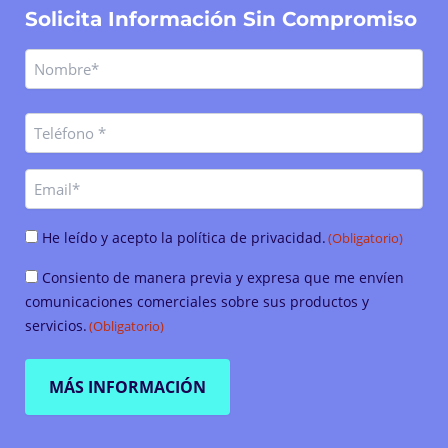
Solicita Información Sin Compromiso
Nombre
Nombre
(Obligatorio)
Teléfono
(Obligatorio)
Email
Consentimiento
He leído y acepto la política de privacidad.
(Obligatorio)
(Obligatorio)
Consentimiento
Consiento de manera previa y expresa que me envíen
(Obligatorio)
comunicaciones comerciales sobre sus productos y
servicios.
(Obligatorio)