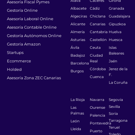
Álava
Cáceres
Girona
Asesoría Fiscal Pymes
Albacete
Cádiz
Granada
Gestoría Online
Algeciras
Chiclana
Guadalajara
Asesoría Laboral Online
Alicante
Canarias
Gipuzkoa
Asesoría Contable Online
Almería
Cantabria
Huelva
Gestoría Autónomos Online
Asturias
Castellón
Huesca
Gestoría Amazon
Ávila
Ceuta
Islas
Startups
Baleares
Badajoz
Ciudad
Ecommerce
Real
Jaén
Barcelona
Córdoba
Jerez de la
Holded
Burgos
F.
Cuenca
Asesoría Zona ZEC Canarias
La Coruña
La Rioja
Navarra
Segovia
Sevilla
Las
Ourense
Palmas
Soria
Palencia
Tarragona
León
Pontevedra
Teruel
Lleida
Puerto
Toledo