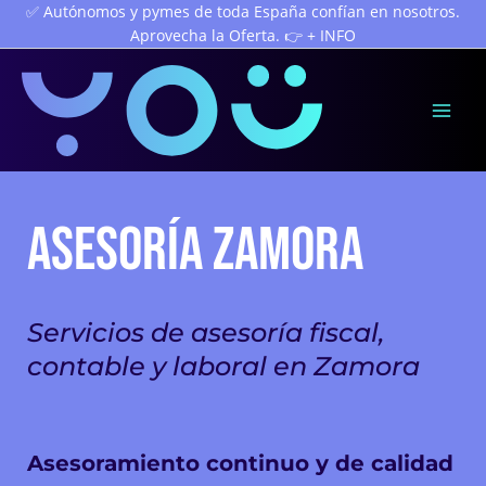
Ir
✅ Autónomos y pymes de toda España confían en nosotros.
Aprovecha la Oferta. 👉 + INFO
al
contenido
Mai
Men
ASESORÍA ZAMORA
Servicios de asesoría fiscal,
contable y laboral en Zamora
Asesoramiento continuo y de calidad