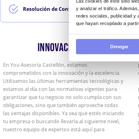
Las cookies de este sitio we
Resolución de Conflictos:
Mediación y representac
y analizar el tráfico. Ademá
redes sociales, publicidad y
que hayan recopilado a parti
INNOVACIÓN Y EXCELENCIA 
Denegar
En You Asesoría Castellón, estamos
proporcionarte el asesoramiento y las soluciones
comprometidos con la innovación y la excelencia.
Utilizamos las últimas herramientas tecnológicas y
estamos al día con las normativas vigentes para
garantizar que tu negocio no solo cumpla con sus
obligaciones, sino que también aproveche todas
las ventajas disponibles. Ya sea que estés iniciando
tu empresa o buscando llevarla al siguiente nivel,
nuestro equipo de expertos está aquí para