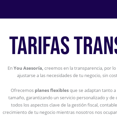
TARIFAS TRA
En
You Asesoría,
creemos en la transparencia, por lo
ajustarse a las necesidades de tu negocio, sin co
Ofrecemos
planes flexibles
que se adaptan tanto 
tamaño, garantizando un servicio personalizado y de c
todos los aspectos clave de la gestión fiscal, contabl
crecimiento de tu negocio mientras nosotros nos ocupamo