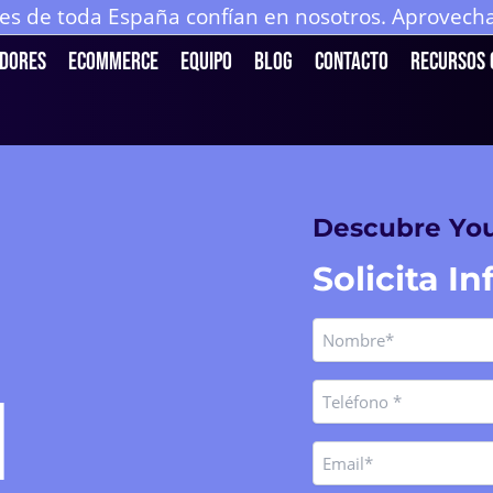
 de toda España confían en nosotros. Aprovecha 
DORES
ECOMMERCE
Equipo
Blog
Contacto
Recursos 
Descubre You
Solicita I
Nombre
Nombre
(Obligatorio)
Teléfono
N
(Obligatorio)
Email