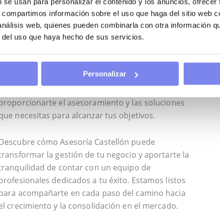
b se usan para personalizar el contenido y los anuncios, ofrecer
ión en procesos judiciales y extrajudiciales.
s, compartimos información sobre el uso que haga del sitio web 
 análisis web, quienes pueden combinarla con otra información q
r del uso que haya hecho de sus servicios.
CON ASESORÍA CASTELLÓN
Personalizar
que necesitas para alcanzar tus objetivos.
Descubre cómo Asesoría Castellón puede
transformar la gestión de tu negocio y aportarte la
tranquilidad de contar con un equipo de
profesionales dedicados a tu éxito. Estamos listos
para acompañarte en cada paso del camino hacia
el crecimiento y la consolidación en el mercado.