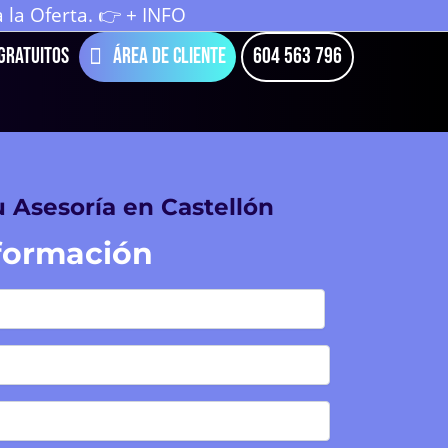
la Oferta. 👉 + INFO
Gratuitos
Área de cliente
604 563 796
 Asesoría en Castellón
nformación