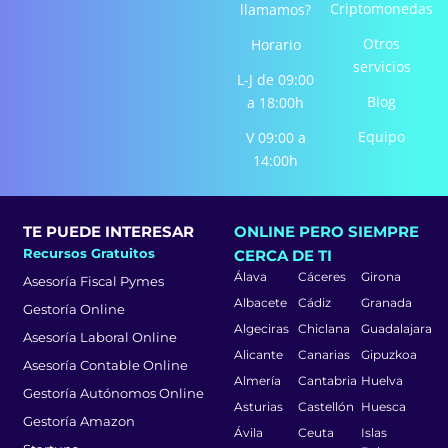
-
m
-
Criptomonedas
llamamos?
f
i
Otros
Horario
n
servicios
L-J de 09:00
Blog
a 18:00h
Equipo
V 09:00 a
14:00h
TE PUEDE INTERESAR
ONLINE PERO SIEMPRE
Recursos Gratuitos
CERCA DE TI
Álava
Cáceres
Girona
Asesoría Fiscal Pymes
Albacete
Cádiz
Granada
Gestoría Online
Algeciras
Chiclana
Guadalajara
Asesoría Laboral Online
Alicante
Canarias
Gipuzkoa
Asesoría Contable Online
Almería
Cantabria
Huelva
Gestoría Autónomos Online
Asturias
Castellón
Huesca
Gestoría Amazon
Ávila
Ceuta
Islas