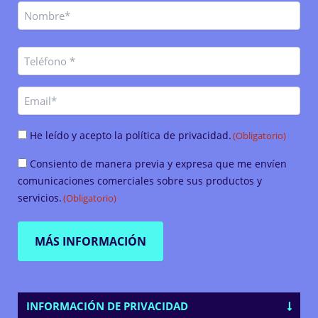
Nombre
Nombre
(Obligatorio)
Teléfono
(Obligatorio)
Email
Consentimiento
He leído y acepto la política de privacidad.
(Obligatorio)
(Obligatorio)
Consentimiento
Consiento de manera previa y expresa que me envíen
(Obligatorio)
comunicaciones comerciales sobre sus productos y
servicios.
(Obligatorio)
INFORMACIÓN DE PRIVACIDAD