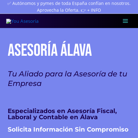
Ir
✅ Autónomos y pymes de toda España confían en nosotros.
Aprovecha la Oferta. 👉 + INFO
al
contenido
Mai
Men
ASESORÍA ÁLAVA
Tu Aliado para la Asesoría de tu
Empresa
Especializados en Asesoría Fiscal,
Laboral y Contable en Álava
Solicita Información Sin Compromiso