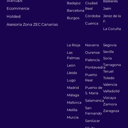
Startups
Baleares
Badajoz
Ciudad
Ecommerce
Real
Jaén
Barcelona
Córdoba
Jerez de la
Holded
Burgos
F.
Cuenca
Asesoría Zona ZEC Canarias
La Coruña
La Rioja
Navarra
Segovia
Sevilla
Las
Ourense
Palmas
Soria
Palencia
Tarragona
León
Pontevedra
Teruel
Lleida
Puerto
Toledo
Lugo
Real
Valencia
Madrid
Puerto de
Valladolid
S. María
Málaga
Vizcaya
Salamanca
Mallorca
Zamora
San
Melilla
Zaragoza
Fernando
Murcia
Sanlúcar