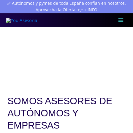
Ir
✅ Autónomos y pymes de toda España confían en nosotros.
Aprovecha la Oferta. 👉 + INFO
al
contenido
Mai
Men
Asesoría Fiscal,
Contable y Laboral
SOMOS ASESORES DE
AUTÓNOMOS Y
EMPRESAS