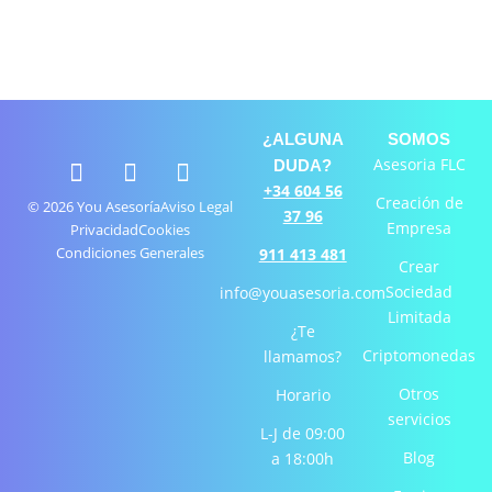
¿ALGUNA
SOMOS
F
I
L
Asesoria FLC
DUDA?
a
n
i
+34 604 56
Creación de
c
s
n
© 2026 You Asesoría
Aviso Legal
37 96
Empresa
e
t
k
Privacidad
Cookies
Condiciones Generales
b
a
e
911 413 481
Crear
o
g
d
Sociedad
info@youasesoria.com
o
r
i
Limitada
k
a
n
¿Te
-
m
-
Criptomonedas
llamamos?
f
i
Otros
Horario
n
servicios
L-J de 09:00
Blog
a 18:00h