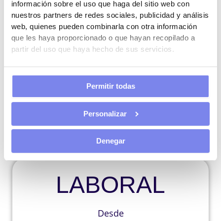
información sobre el uso que haga del sitio web con
de tu empresa.
nuestros partners de redes sociales, publicidad y análisis
web, quienes pueden combinarla con otra información
Estudiamos qué tipo de contrato es el más
que les haya proporcionado o que hayan recopilado a
adecuado para tu empresa, qué convenio debes
partir del uso que haya hecho de sus servicios.
aplicar y de qué bonificaciones puedes
beneficiarte. Nos encargamos de las
Permitir todas
comunicaciones con la Seguridad Social y el
SEPE. Te informamos de todos los cambios y
Personalizar
novedades en materia laboral para que siempre
estés al día.
Denegar
LABORAL
Desde