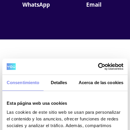
WhatsApp
Email
¿TIENES EMPLEADOS?
LABORAL
Consentimiento
Detalles
Acerca de las cookies
Nos encargamos del asesoramiento integral en
el ámbito laboral. Nos ocupamos de realizar
las
Esta página web usa cookies
nóminas, altas y bajas, prórrogas, finiquitos,
Las cookies de este sitio web se usan para personalizar
envío de seguros sociales, etc.
En definitiva,
el contenido y los anuncios, ofrecer funciones de redes
realizamos toda la gestión con los trabajadores
sociales y analizar el tráfico. Además, compartimos