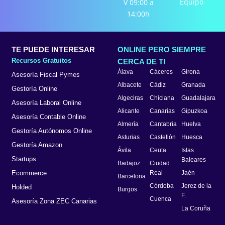
Equipo
V 09:00 a
14:00h
TE PUEDE INTERESAR
ONLINE PERO SIEMPRE
Recursos Gratuitos
CERCA DE TI
Álava
Cáceres
Girona
Asesoría Fiscal Pymes
Albacete
Cádiz
Granada
Gestoría Online
Algeciras
Chiclana
Guadalajara
Asesoría Laboral Online
Alicante
Canarias
Gipuzkoa
Asesoría Contable Online
Almería
Cantabria
Huelva
Gestoría Autónomos Online
Asturias
Castellón
Huesca
Gestoría Amazon
Ávila
Ceuta
Islas
Startups
Baleares
Badajoz
Ciudad
Ecommerce
Real
Jaén
Barcelona
Córdoba
Jerez de la
Holded
Burgos
F.
Cuenca
Asesoría Zona ZEC Canarias
La Coruña