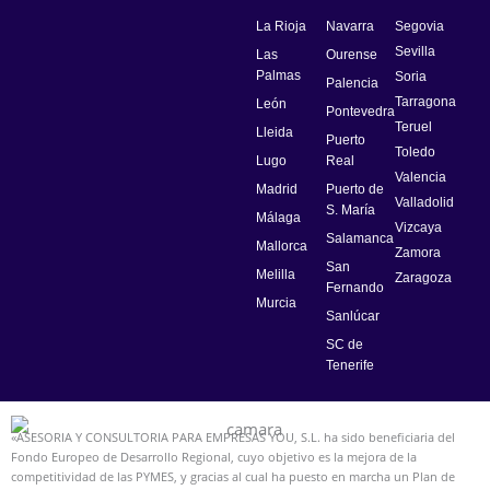
La Rioja
Navarra
Segovia
Sevilla
Las
Ourense
Palmas
Soria
Palencia
Tarragona
León
Pontevedra
Teruel
Lleida
Puerto
Toledo
Lugo
Real
Valencia
Madrid
Puerto de
Valladolid
S. María
Málaga
Vizcaya
Salamanca
Mallorca
Zamora
San
Melilla
Zaragoza
Fernando
Murcia
Sanlúcar
SC de
Tenerife
«ASESORIA Y CONSULTORIA PARA EMPRESAS YOU, S.L. ha sido beneficiaria del
Fondo Europeo de Desarrollo Regional, cuyo objetivo es la mejora de la
competitividad de las PYMES, y gracias al cual ha puesto en marcha un Plan de