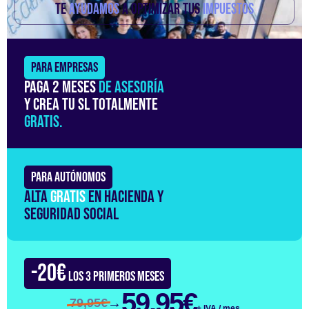
TE
AYUDAMOS
A OPTIMIZAR TUS
IMPUESTOS
PARA EMPRESAS
Paga 2 meses
de asesoría
y crea tu SL totalmente
gratis.
PARA AUTÓNOMOS
Alta
gratis
en hacienda y
seguridad social
-20€
LOS 3 PRIMEROS MESES
59,95€
→
79,95€
+ IVA / mes