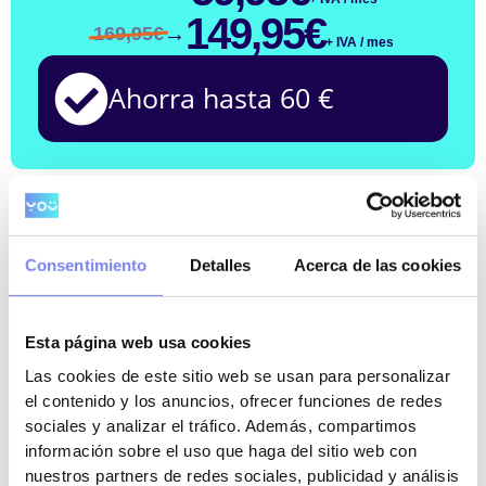
149,95€
→
169,95€
+ IVA / mes
Ahorra hasta 60 €
FISCAL, LABORAL Y CONTABLE
Consentimiento
Detalles
Acerca de las cookies
CONTROLADO
Esta página web usa cookies
Las cookies de este sitio web se usan para personalizar
el contenido y los anuncios, ofrecer funciones de redes
sociales y analizar el tráfico. Además, compartimos
Asesoría Fiscal Online
información sobre el uso que haga del sitio web con
nuestros partners de redes sociales, publicidad y análisis