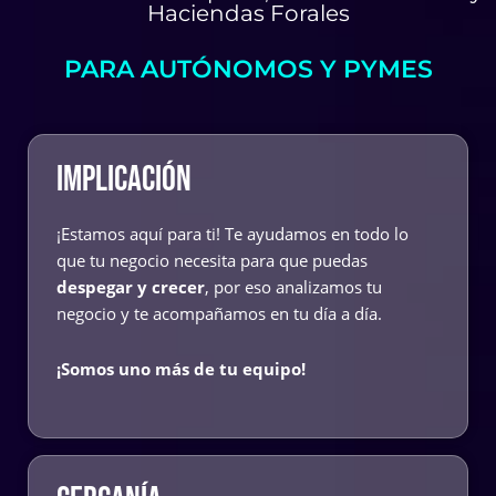
Haciendas Forales
PARA AUTÓNOMOS Y PYMES
IMPLICACIÓN
¡Estamos aquí para ti! Te ayudamos en todo lo
que tu negocio necesita para que puedas
despegar y crecer
, por eso analizamos tu
negocio y te acompañamos en tu día a día.
¡Somos uno más de tu equipo!