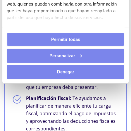
web, quienes pueden combinarla con otra información
La Asesoría Fiscal Online de You Asesoría te
que les haya proporcionado o que hayan recopilado a
permite despreocuparte de todas las
partir del uso que haya hecho de sus servicios.
obligaciones fiscales que enfrenta tu negocio,
dejándolo en manos de expertos que se
encargan de todo. Entre nuestros servicios
Permitir todas
destacamos:
Personalizar
Declaraciones de impuestos:
Nos
ocupamos de todas las declaraciones
trimestrales y anuales de IVA, IRPF,
Denegar
Sociedades, y cualquier otro impuesto
que tu empresa deba presentar.
Planificación fiscal:
Te ayudamos a
planificar de manera eficiente tu carga
fiscal, optimizando el pago de impuestos
y aprovechando las deducciones fiscales
correspondientes.