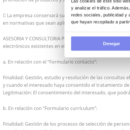
Las cookies de este sitio we
y analizar el tráfico. Ademá
 La empresa conservará sus datos de carácter personal el
redes sociales, publicidad y
que hayan recopilado a parti
en normativas que sean aplicables.
ASESORIA Y CONSULTORIA PARA EMPRESAS YOU, S.L. tratará l
Denegar
electrónicos existentes en el sitio web para los fines que s
a. En relación con el “Formulario contacto”:
Finalidad: Gestión, estudio y resolución de las consultas
y cuando el interesado haya consentido el tratamiento de 
Legitimación: El consentimiento del interesado, que pod
b. En relación con “Formulario currículum”:
Finalidad: Gestión de los procesos de selección de perso