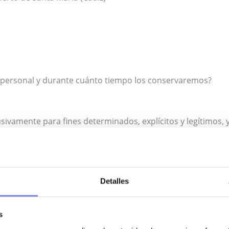
r personal y durante cuánto tiempo los conservaremos?
sivamente para fines determinados, explícitos y legítimos,
solución de consultas efectuadas a través de la web
Detalles
finalidad. Envíos de comunicaciones comerciales de producto
ón de procesos de selección de personal
tter Información sobre la empresa y su actividad, noticias de
s