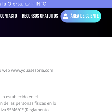
la Oferta. 👉 + INFO
Contacto
Recursos Gratuitos
Área de cliente
sitio web www.youasesoria.com
 lo establecido en el
de las personas físicas en lo
ctiva 95/46/CE (Reglamento