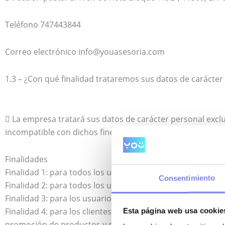
Teléfono 747443844
Correo electrónico info@youasesoria.com
1.3 – ¿Con qué finalidad trataremos sus datos de carácte
 La empresa tratará sus datos de carácter personal exclu
incompatible con dichos fines.
Finalidades
Finalidad 1: para todos los usuarios Gestión, estudio y re
Consentimiento
Finalidad 2: para todos los usuarios que consientan esta 
Finalidad 3: para los usuarios que nos envíen su CV Gesti
Finalidad 4: para los clientes que se suscriban a la newsle
Esta página web usa cookie
promoción de productos y servicios de la empresa.