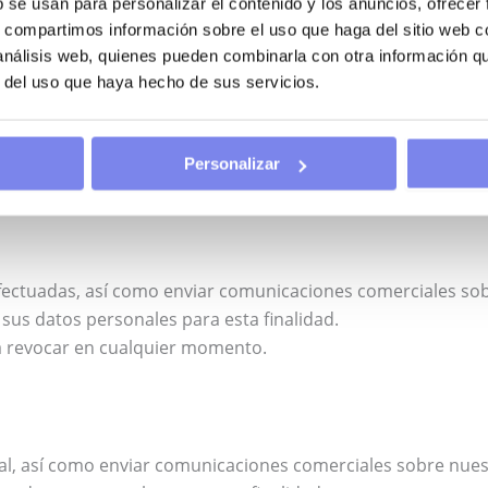
b se usan para personalizar el contenido y los anuncios, ofrecer
s, compartimos información sobre el uso que haga del sitio web 
 tiempo necesario según la información facilitada y los pl
 análisis web, quienes pueden combinarla con otra información q
r del uso que haya hecho de sus servicios.
os datos personales facilitados por los usuarios a través
Personalizar
e identifican a continuación:
 efectuadas, así como enviar comunicaciones comerciales so
sus datos personales para esta finalidad.
rá revocar en cualquier momento.
nal, así como enviar comunicaciones comerciales sobre nuest