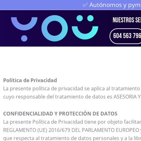
Ir
✅ Autónomos y pymes
al
NUESTROS SE
contenido
604 563 79
Política de Privacidad
La presente política de privacidad se aplica al tratamient
cuyo responsable del tratamiento de datos es ASESORIA
CONFIDENCIALIDAD Y PROTECCIÓN DE DATOS
La presente Política de Privacidad tiene por objeto facilit
REGLAMENTO (UE) 2016/679 DEL PARLAMENTO EUROPEO y del C
que respecta al tratamiento de datos personales y a la lib