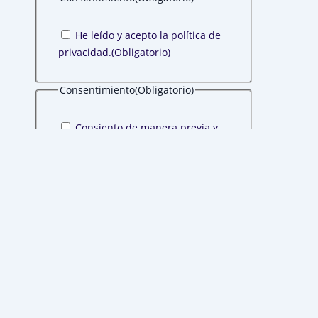
He leído y acepto la política de
privacidad.
(Obligatorio)
Consentimiento
(Obligatorio)
Consiento de manera previa y
expresa que me envíen
comunicaciones comerciales sobre
sus productos y servicios.
(Obligatorio)
INFORMACIÓN DE PRIVACIDAD
Le informamos que el responsable del tratamiento
de estos datos es ASESORIA Y CONSULTORIA PARA
EMPRESAS YOU, S.L. y la finalidad de este es la