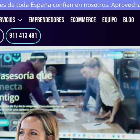
 de toda España confían en nosotros. Aprovecha 
RVICIOS
EMPRENDEDORES
ECOMMERCE
Equipo
Blog
6
911 413 481