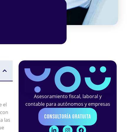
Asesoramiento fiscal, laboral y
contable para autónomos y empresas
 el
 con
Consultoría Gratuita
a las
L
I
F
ue