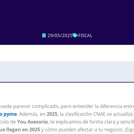
29/05/2025
FISCAL
puede parecer complicado, pero entender la diferencia entre
o pyme
. Además, en
2025
, la clasificación CNAE se actualiza
ículo de
You Asesoría
, te explicamos de forma clara y sencill
e llegan en 2025
y cómo pueden afectar a tu negocio. ¡Sig