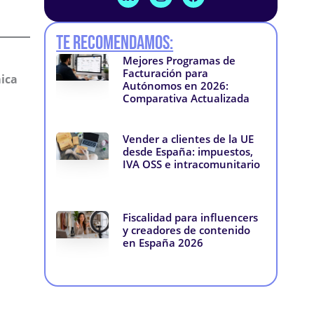
i
n
a
n
s
c
k
t
e
Te recomendamos:
e
a
b
d
g
o
Mejores Programas de
i
r
o
Facturación para
n
a
k
mica
Autónomos en 2026:
-
m
-
Comparativa Actualizada
i
f
n
Vender a clientes de la UE
desde España: impuestos,
IVA OSS e intracomunitario
Fiscalidad para influencers
y creadores de contenido
en España 2026