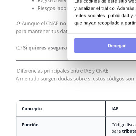
Registro Mercantil.
Las cookies de este sitio we
Riesgos laborales (Seguridad Social).
y analizar el tráfico. Ademá
redes sociales, publicidad y
🔎 Aunque el CNAE
no tiene repercusión fiscal dire
que hayan recopilado a parti
para mantener tus datos actualizados.
Denegar
👉
Si quieres asegurarte de que tu código CNAE es
Diferencias principales entre IAE y CNAE
A menudo surgen dudas sobre si estos códigos son igu
Concepto
IAE
Función
Código fisca
para
tribut