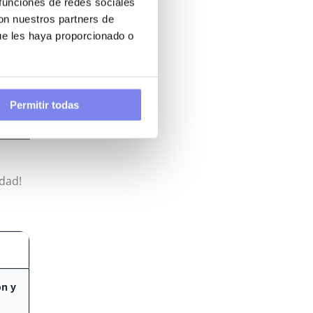
 funciones de redes sociales
con nuestros partners de
ue les haya proporcionado o
bajo
y
Permitir todas
ía.
idad!
ón y