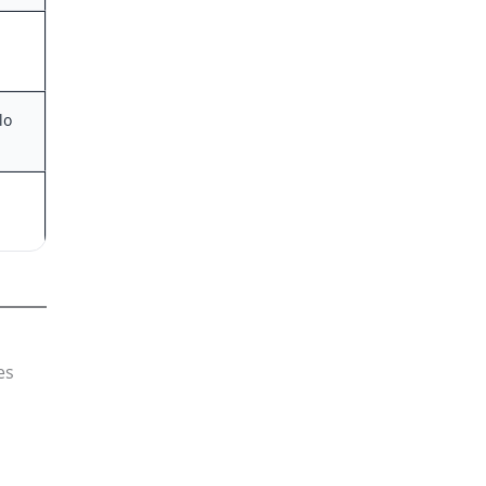
lo
es