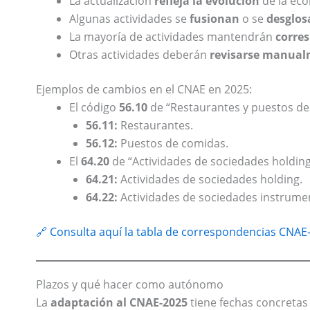
La actualización
refleja la evolución
de la eco
Algunas actividades se
fusionan
o se
desglos
La mayoría de actividades mantendrán
corre
Otras actividades deberán
revisarse manua
Ejemplos de cambios en el CNAE en 2025:
El código
56.10
de “Restaurantes y puestos de 
56.11:
Restaurantes.
56.12:
Puestos de comidas.
El
64.20
de “Actividades de sociedades holding”
64.21:
Actividades de sociedades holding.
64.22:
Actividades de sociedades instrumen
🔗 Consulta aquí la tabla de correspondencias CNAE
Plazos y qué hacer como autónomo
La
adaptación al CNAE-2025
tiene fechas concretas