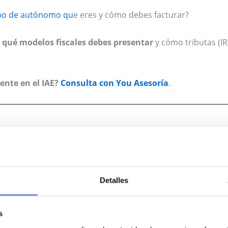
po de autónomo qu
e eres y cómo debes facturar?
qué modelos fiscales debes presentar
y cómo tributas (IR
ente en el IAE?
Consulta con You Asesoría
.
des Económicas) es un sistema para
clasificar las actividade
s.
Detalles
910 para actividades jurídicas).
s