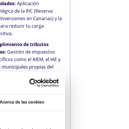
edades:
Aplicación
tégica de la RIC (Reserva
Inversiones en Canarias) y la
para reducir tu carga
itiva.
limiento de tributos
les
: Gestión de impuestos
íficos como el AIEM, el IAE y
s municipales propias del
piélago.
esentación ante
ecciones:
Defensa técnica y
tencia ante requerimientos
Acerca de las cookies
 Agencia Tributaria Estatal y
ria, garantizando tu
idad jurídica.