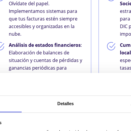
Olvídate del papel.
Soci
Implementamos sistemas para
estra
que tus facturas estén siempre
para 
accesibles y organizadas en la
DIC 
nube.
impos
Análisis de estados financieros
:
Cump
Elaboración de balances de
loca
situación y cuentas de pérdidas y
espec
ganancias periódicas para
tasa
evaluar la rentabilidad real.
archi
Cierre de ejercicio y cuentas
Repr
anuales:
Preparación y
insp
presentación de los libros y
asis
Detalles
cuentas en el Registro Mercantil
de la
de Tenerife.
Cana
s
segur