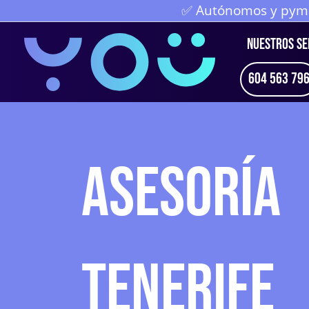
Ir
✅ Autónomos y pymes
al
NUESTROS SE
contenido
604 563 79
ASESORÍA
TENERIFE