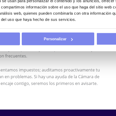
b se usan para personalizar el contenido y los anuncios, ofrecer
s, compartimos información sobre el uso que haga del sitio web 
 análisis web, quienes pueden combinarla con otra información q
r del uso que haya hecho de sus servicios.
ES NUESTRA PRIORIDAD
Personalizar
nsabilidad inmensa. El marco normativo canario
cen y desaparecen, y las inspecciones de trabajo en
son frecuentes.
esentamos impuestos; auditamos proactivamente tu
tan en problemas. Si hay una ayuda de la Cámara de
encaje contigo, seremos los primeros en avisarte.