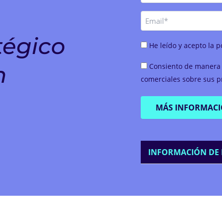
Email
tégico
Consentimiento
He leído y acepto la p
(Obligatorio)
Consentimiento
n
Consiento de manera 
(Obligatorio)
comerciales sobre sus pr
INFORMACIÓN DE 