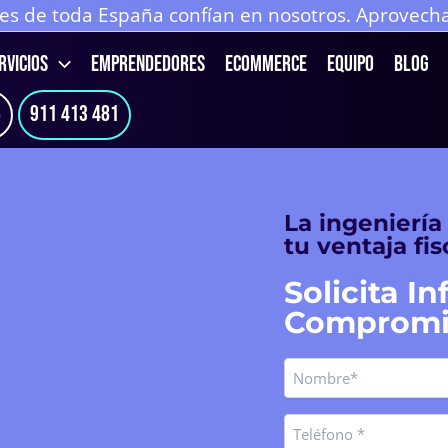
 de toda España confían en nosotros. Aprovecha 
RVICIOS
EMPRENDEDORES
ECOMMERCE
Equipo
Blog
6
911 413 481
La ingeniería
tu ventaja fi
Solicita I
Compromi
Nombre
Nombre
(Obligatorio)
Teléfono
(Obligatorio)