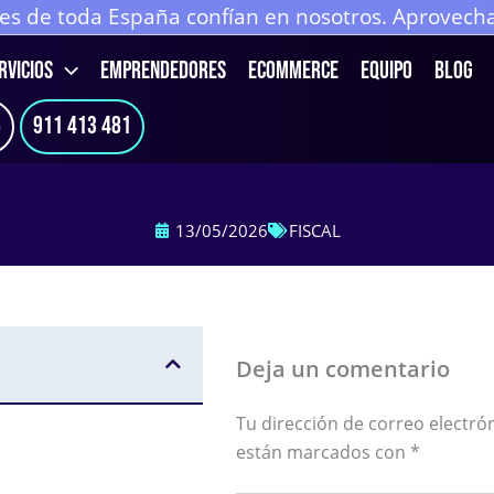
 de toda España confían en nosotros. Aprovecha 
RVICIOS
EMPRENDEDORES
ECOMMERCE
Equipo
Blog
6
911 413 481
13/05/2026
FISCAL
Deja un comentario
Tu dirección de correo electró
están marcados con
*