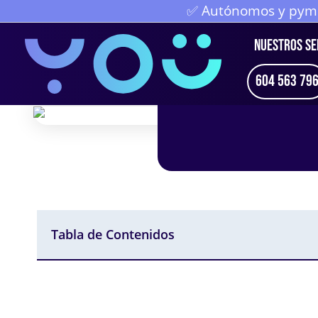
Ir
✅ Autónomos y pymes
al
NUESTROS SE
contenido
604 563 79
Tabla de Contenidos