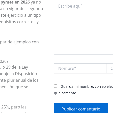
ropymes en 2026
ya no
Escribe
aquí...
da en vigor del segundo
ste ejercicio a un tipo
equisitos correctos y
 par de ejemplos con
2026?
Nombre*
Cor
ulo 29 de la Ley
elec
odujo la Disposición
te plurianual de los
mensión que se
Guarda mi nombre, correo elec
que comente.
l 25%, pero las