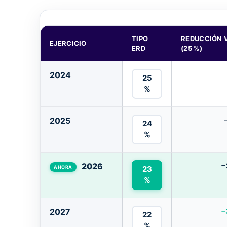
TIPO
REDUCCIÓN V
EJERCICIO
ERD
(25 %)
2024
25
%
2025
24
%
2026
−
23
%
2027
−
22
%