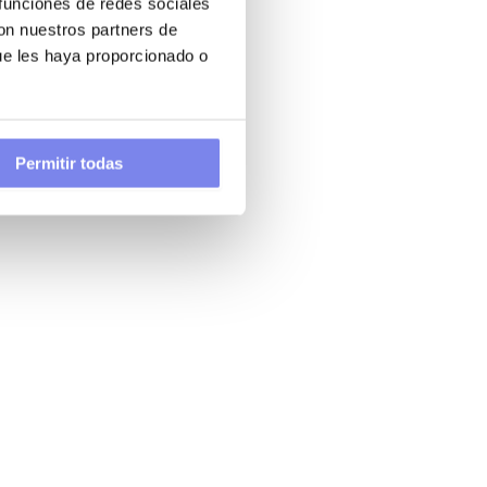
 funciones de redes sociales
con nuestros partners de
ue les haya proporcionado o
Permitir todas