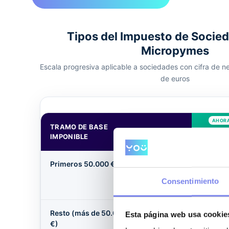
Tipos del Impuesto de Socie
Micropymes
Escala progresiva aplicable a sociedades con cifra de neg
de euros
TRAMO DE BASE
2026
2025
IMPONIBLE
Primeros 50.000 €
21
19
%
%
Consentimiento
Resto (más de 50.000
Esta página web usa cookie
22
21
€)
%