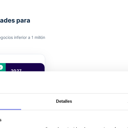
dades para
ocios inferior a 1 millón
2027
(PREVISTO)
17 %
Detalles
s
20 %