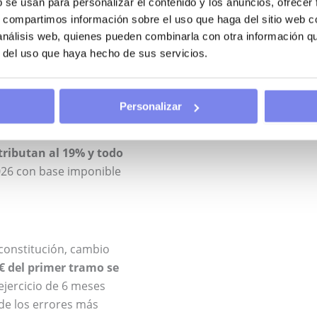
b se usan para personalizar el contenido y los anuncios, ofrecer
s, compartimos información sobre el uso que haga del sitio web 
 análisis web, quienes pueden combinarla con otra información q
r del uso que haya hecho de sus servicios.
ificados por la Ley
erior a 12 meses), el
ente.
Personalizar
 tributan al 19% y todo
2026 con base imponible
constitución, cambio
 € del primer tramo se
ejercicio de 6 meses
 de los errores más