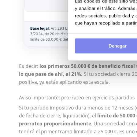
%
Las cookies de este sitio we
y analizar el tráfico. Ademá
redes sociales, publicidad y
que hayan recopilado a parti
Base legal:
Art. 29.1 LIS y Disposición Transitoria 44ª LIS, mod
7/2024, de 20 de diciembre. En ejercicios partidos (duración inf
límite de 50.000 € del primer tramo se prorratea proporcionalm
Denegar
Es decir:
los primeros 50.000 € de beneficio fiscal
lo que pase de ahí, al 21%.
Si tu sociedad cierra 
positiva, ya estás aplicando esta escala.
Aviso importante: prorrateo en ejercicios partidos
Si tu período impositivo dura menos de 12 meses (
de fecha de cierre, liquidación), el
límite de 50.000
prorratea proporcionalmente
. Una sociedad con 
tendrá el primer tramo limitado a 25.000 €. Es uno