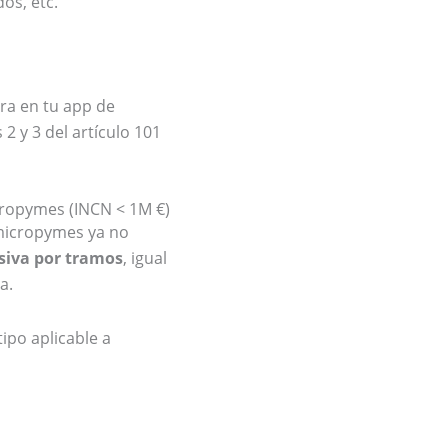
os, etc.
ura en tu app de
2 y 3 del artículo 101
cropymes (INCN < 1M €)
 micropymes ya no
siva por tramos
, igual
a.
tipo aplicable a