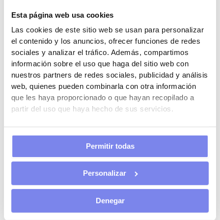
Deducción por aportaciones y cuotas a partidos políticos,
sindicatos y colegios profesionales
Esta página web usa cookies
Los contribuyentes pueden deducirse el 20 % de las cuotas
Las cookies de este sitio web se usan para personalizar
de afiliación y las aportaciones a
partidos políticos
,
el contenido y los anuncios, ofrecer funciones de redes
a
federaciones
, a
coaliciones
o a
agrupaciones de
sociales y analizar el tráfico. Además, compartimos
electores
. La base máxima de esta deducción es de 600 €
información sobre el uso que haga del sitio web con
anuales.
nuestros partners de redes sociales, publicidad y análisis
web, quienes pueden combinarla con otra información
De igual modo, las cuotas de
afiliación a los sindicatos
es
que les haya proporcionado o que hayan recopilado a
otro gasto deducible que permite un ahorro en la cuota
partir del uso que haya hecho de sus servicios.
entre el 20 y el 35 %, sin límite en la cantidad que se puede
deducir.
Permitir todas
Las cuotas anuales pagadas a los
colegios
profesionales
se deducen hasta 500 € como máximo.
Personalizar
Para beneficiarse de esta desgravación, es requisito
imprescindible que la colegiación sea obligatoria para
Denegar
ejercer la profesión.