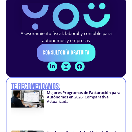
Asesoramiento fiscal, laboral y contable para
autónomos y empresas
Consultoría Gratuita
L
I
F
i
n
a
n
s
c
k
t
e
Te recomendamos:
e
a
b
d
g
o
Mejores Programas de Facturación para
i
r
o
Autónomos en 2026: Comparativa
n
a
k
Actualizada
-
m
-
i
f
n