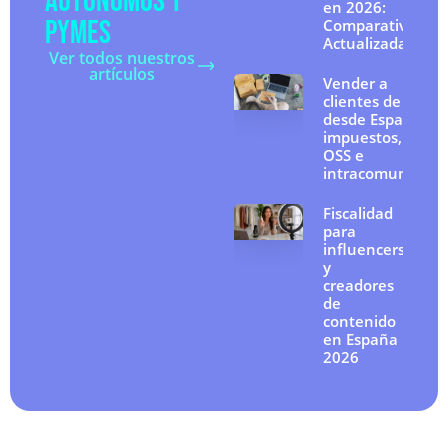
AUTÓNOMOS Y
en 2026:
PYMES
Comparativa
Actualizada
Ver todos nuestros
artículos
Vender a
clientes de la UE
desde España:
impuestos, IVA
OSS e
intracomunitario
Fiscalidad
para
influencers
y
creadores
de
contenido
en España
2026