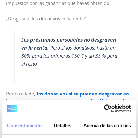
impuestos por las ganancias que hayas obtenido.
¿Desgravan los donativos en la renta?
Los préstamos personales no desgravan
en la renta.
Pero sí los donativos, hasta un
80% para los primeros 150 € y un 35 % para
el resto
Por otro lado,
los donativos sí se pueden desgravar en
la renta
, aunque es importante
no confundirlos con las
donaciones
. De esta forma, se puede deducir hasta un 80
% de los primeros 150 € que dones a ONGs y un 35 % del
resto de aportaciones.
Consentimiento
Detalles
Acerca de las cookies