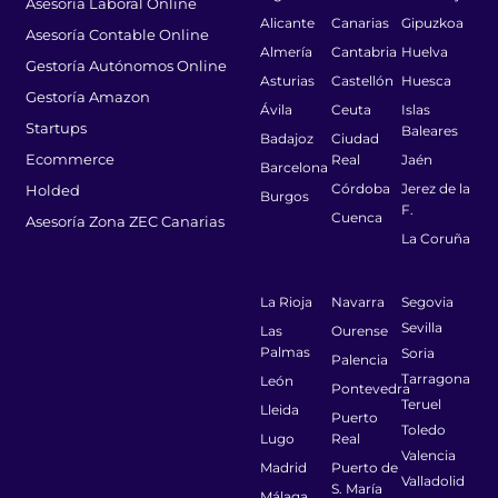
Asesoría Laboral Online
Alicante
Canarias
Gipuzkoa
Asesoría Contable Online
Almería
Cantabria
Huelva
Gestoría Autónomos Online
Asturias
Castellón
Huesca
Gestoría Amazon
Ávila
Ceuta
Islas
Startups
Baleares
Badajoz
Ciudad
Ecommerce
Real
Jaén
Barcelona
Córdoba
Jerez de la
Holded
Burgos
F.
Cuenca
Asesoría Zona ZEC Canarias
La Coruña
La Rioja
Navarra
Segovia
Sevilla
Las
Ourense
Palmas
Soria
Palencia
Tarragona
León
Pontevedra
Teruel
Lleida
Puerto
Toledo
Lugo
Real
Valencia
Madrid
Puerto de
Valladolid
S. María
Málaga