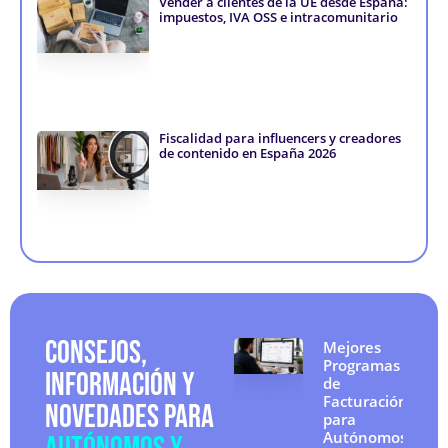
Vender a clientes de la UE desde España:
impuestos, IVA OSS e intracomunitario
Fiscalidad para influencers y creadores
de contenido en España 2026
CONSEJOS,
Mejores
Programas
INFORMACIÓN Y
de
Facturación
NOVEDADES PARA
para
Autónomos