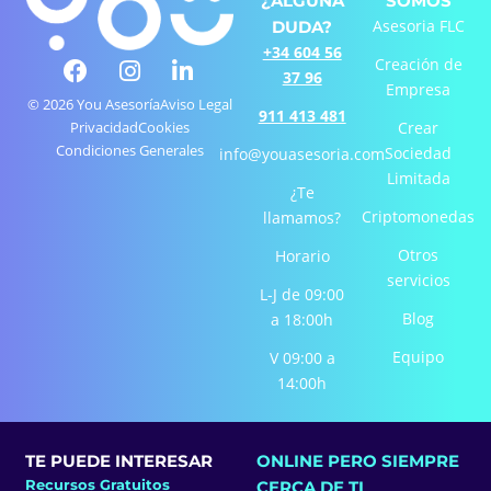
¿ALGUNA
SOMOS
Asesoria FLC
DUDA?
+34 604 56
F
I
L
Creación de
37 96
a
n
i
Empresa
c
s
n
© 2026 You Asesoría
Aviso Legal
911 413 481
e
t
k
Privacidad
Cookies
Crear
Condiciones Generales
b
a
e
Sociedad
info@youasesoria.com
o
g
d
Limitada
¿Te
o
r
i
Criptomonedas
llamamos?
k
a
n
-
m
-
Otros
Horario
f
i
servicios
L-J de 09:00
n
Blog
a 18:00h
Equipo
V 09:00 a
14:00h
TE PUEDE INTERESAR
ONLINE PERO SIEMPRE
Recursos Gratuitos
CERCA DE TI