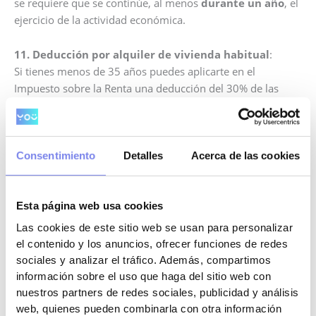
se requiere que se continúe, al menos
durante un año
, el
ejercicio de la actividad económica.
11. Deducción por alquiler de vivienda habitual
:
Si tienes menos de 35 años puedes aplicarte en el
Impuesto sobre la Renta una deducción del 30% de las
cantidades destinadas al alquiler, hasta un máximo de
1.000 euros al año.
Consentimiento
Detalles
Acerca de las cookies
Desde 2018, si tuvieras más de 35 años, pero menos de
40, y has estado en situación de desempleo y con al menos
dos familiares a cargo, también puedes aplicarte esta
Esta página web usa cookies
deducción.
Las cookies de este sitio web se usan para personalizar
12
.
Depósito de la fianza
el contenido y los anuncios, ofrecer funciones de redes
Si quieres aplicarte esta deducción tienes que acreditar el
sociales y analizar el tráfico. Además, compartimos
depósito de la fianza correspondiente al alquiler en la
información sobre el uso que haga del sitio web con
nuestros partners de redes sociales, publicidad y análisis
Agencia Social de la Vivienda de la Comunidad de
web, quienes pueden combinarla con otra información
Madrid
.