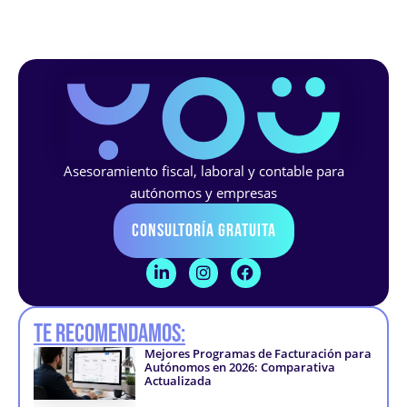
Asesoramiento fiscal, laboral y contable para
autónomos y empresas
Consultoría Gratuita
L
I
F
i
n
a
n
s
c
k
t
e
Te recomendamos:
e
a
b
d
g
o
Mejores Programas de Facturación para
i
r
o
Autónomos en 2026: Comparativa
n
a
k
Actualizada
-
m
-