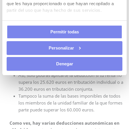
que les haya proporcionado o que hayan recopilado a
partir del uso que haya hecho de sus servicios.
Lo puedes acreditar mediante una copia del resguardo de
depósito de la fianza o estar en posesión de una copia de
la denuncia presentada ante dicho organismo por haberse
Permitir todas
negado el propietario a entregar copia del resguardo.
13
.
Límite de renta
Personalizar
No obstante existen unos límites de renta en cuanto a las
deducciones autonómicas de la renta en Madrid.
Denegar
Así, sólo podrás aplicarte la deducción si tu renta no
supera los 25.620 euros en tributación individual o a
36.200 euros en tributación conjunta.
Tampoco la suma de las bases imponibles de todos
los miembros de la unidad familiar de la que formes
parte puede superar los 60.000 euros.
Como ves, hay varias deducciones autonómicas en