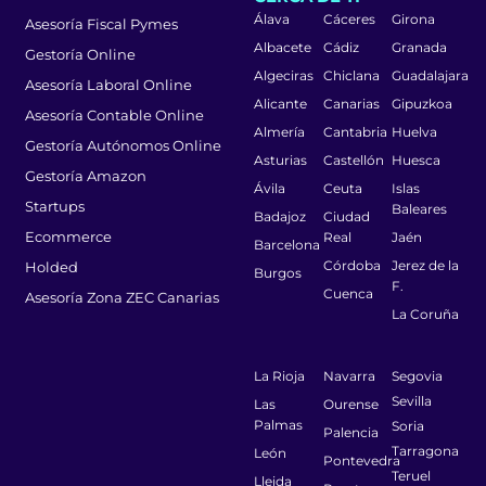
Álava
Cáceres
Girona
Asesoría Fiscal Pymes
Albacete
Cádiz
Granada
Gestoría Online
Algeciras
Chiclana
Guadalajara
Asesoría Laboral Online
Alicante
Canarias
Gipuzkoa
Asesoría Contable Online
Almería
Cantabria
Huelva
Gestoría Autónomos Online
Asturias
Castellón
Huesca
Gestoría Amazon
Ávila
Ceuta
Islas
Startups
Baleares
Badajoz
Ciudad
Ecommerce
Real
Jaén
Barcelona
Córdoba
Jerez de la
Holded
Burgos
F.
Cuenca
Asesoría Zona ZEC Canarias
La Coruña
La Rioja
Navarra
Segovia
Sevilla
Las
Ourense
Palmas
Soria
Palencia
Tarragona
León
Pontevedra
Teruel
Lleida