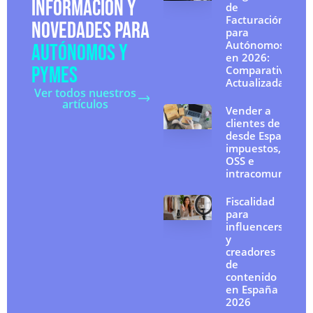
INFORMACIÓN Y
de
Facturación
NOVEDADES PARA
para
Autónomos
AUTÓNOMOS Y
en 2026:
PYMES
Comparativa
Actualizada
Ver todos nuestros
artículos
Vender a
clientes de la UE
desde España:
impuestos, IVA
OSS e
intracomunitario
Fiscalidad
para
influencers
y
creadores
de
contenido
en España
2026