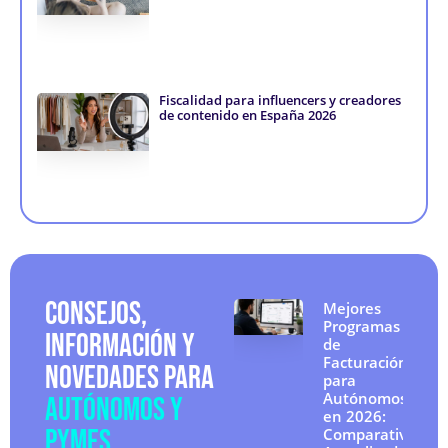
Fiscalidad para influencers y creadores
de contenido en España 2026
CONSEJOS,
Mejores
Programas
INFORMACIÓN Y
de
Facturación
NOVEDADES PARA
para
Autónomos
AUTÓNOMOS Y
en 2026:
PYMES
Comparativa