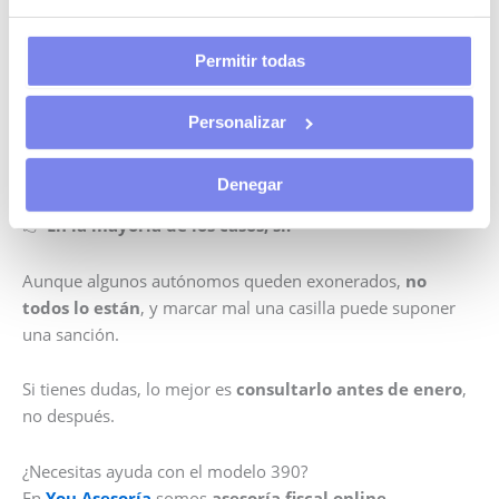
Riesgo en futuras inspecciones
Permitir todas
Por eso siempre recomendamos
no dejarlo para el
último día
y revisarlo con calma (o con una asesoría fiscal
especializada).
Personalizar
¿Es obligatorio presentar el modelo 390 si ya presento el
Denegar
303?
👉
En la mayoría de los casos, sí.
Aunque algunos autónomos queden exonerados,
no
todos lo están
, y marcar mal una casilla puede suponer
una sanción.
Si tienes dudas, lo mejor es
consultarlo antes de enero
,
no después.
¿Necesitas ayuda con el modelo 390?
En
You Asesoría
somos
asesoría fiscal online