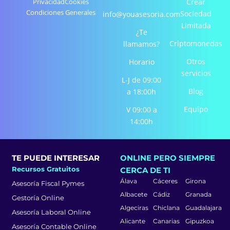
e
t
k
Privacidad
Cookies
Crear
Condiciones Generales
b
a
e
Sociedad
info@youasesoria.com
o
g
d
Limitada
¿Te
o
r
i
Criptomonedas
llamamos?
k
a
n
-
m
-
Otros
Horario
f
i
servicios
L-J de 09:00
n
Blog
a 18:00h
Equipo
V 09:00 a
14:00h
TE PUEDE INTERESAR
ONLINE PERO SIEMPRE
Recursos Gratuitos
CERCA DE TI
Álava
Cáceres
Girona
Asesoría Fiscal Pymes
Albacete
Cádiz
Granada
Gestoría Online
Algeciras
Chiclana
Guadalajara
Asesoría Laboral Online
Alicante
Canarias
Gipuzkoa
Asesoría Contable Online