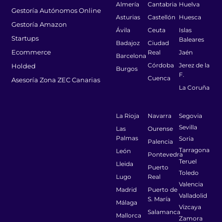
Almería
Cantabria
Huelva
Gestoría Autónomos Online
Asturias
Castellón
Huesca
Gestoría Amazon
Ávila
Ceuta
Islas
Startups
Baleares
Badajoz
Ciudad
Ecommerce
Real
Jaén
Barcelona
Córdoba
Jerez de la
Holded
Burgos
F.
Cuenca
Asesoría Zona ZEC Canarias
La Coruña
La Rioja
Navarra
Segovia
Sevilla
Las
Ourense
Palmas
Soria
Palencia
Tarragona
León
Pontevedra
Teruel
Lleida
Puerto
Toledo
Lugo
Real
Valencia
Madrid
Puerto de
Valladolid
S. María
Málaga
Vizcaya
Salamanca
Mallorca
Zamora