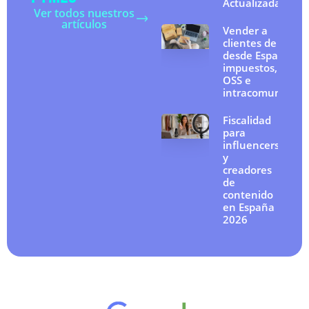
Actualizada
Ver todos nuestros
artículos
Vender a
clientes de la UE
desde España:
impuestos, IVA
OSS e
intracomunitario
Fiscalidad
para
influencers
y
creadores
de
contenido
en España
2026