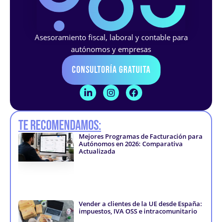
Asesoramiento fiscal, laboral y contable para
autónomos y empresas
Consultoría Gratuita
L
I
F
i
n
a
n
s
c
k
t
e
Te recomendamos:
e
a
b
d
g
o
Mejores Programas de Facturación para
i
r
o
Autónomos en 2026: Comparativa
n
a
k
Actualizada
-
m
-
i
f
n
Vender a clientes de la UE desde España:
impuestos, IVA OSS e intracomunitario