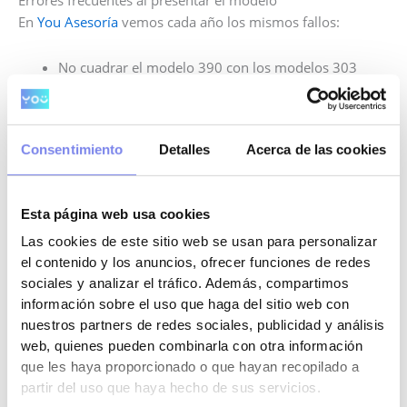
Errores frecuentes al presentar el modelo
En
You Asesoría
vemos cada año los mismos fallos:
No cuadrar el modelo 390 con los modelos 303
Declarar mal las bases imponibles
Confundir IVA deducible con gasto deducible
Olvidar operaciones intracomunitarias
Consentimiento
Detalles
Acerca de las cookies
Pensar que “como no se paga, da igual”
Cualquier error puede derivar en un
requerimiento
Esta página web usa cookies
de Hacienda
.
Las cookies de este sitio web se usan para personalizar
¿Qué pasa si no LO presento?
el contenido y los anuncios, ofrecer funciones de redes
sociales y analizar el tráfico. Además, compartimos
Aunque no tenga importe económico,
no presentarlo
información sobre el uso que haga del sitio web con
tiene consecuencias
:
nuestros partners de redes sociales, publicidad y análisis
web, quienes pueden combinarla con otra información
Multas desde
150 €
que les haya proporcionado o que hayan recopilado a
Requerimientos de Hacienda
partir del uso que haya hecho de sus servicios.
Bloqueo de devoluciones