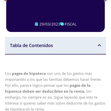
29/03/2023
FISCAL
Tabla de Contenidos
Los
pagos de hipoteca
son uno de los gastos más
importantes a los que las familias debemos hacer frente.
Por ello, parece lógico pensar que los
pagos de la
hipoteca deben ser deducibles en la renta.
Sin
embargo, no siempre es así. Sigue leyendo que esto te
interesa si quieres saber más sobre deducirte de los gastos
de hipoteca en la renta.