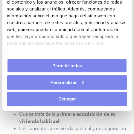
el contenido y los anuncios, ofrecer funciones de redes
sociales y analizar el tráfico. Además, compartimos
información sobre el uso que haga del sitio web con
Deducción hipoteca en Aragón
nuestros partners de redes sociales, publicidad y análisis
En Aragón, podemos deducir la inversión en hipoteca si:
web, quienes pueden combinarla con otra información
que les haya proporcionado o que hayan recopilado a
Somos víctimas del terrorismo
partir del uso que haya hecho de sus servicios.
La adquisición de tu vivienda ha sido en un núcleo
urbano.
Permitir todas
Deducción hipoteca en Valencia
En la Comunitat Valenciana Por primera adquisición de su
Personalizar
vivienda habitual por contribuyentes de edad igual o
inferior a 35 años. Además, debes tener en cuenta lo
siguiente:
Denegar
Que se trate de la
primera adquisición de su
vivienda habitual
.
Los conceptos de vivienda habitual y de adquisición