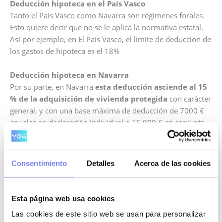
Deducción hipoteca en el País Vasco
Tanto el País Vasco como Navarra son regímenes forales.
Esto quiere decir que no se le aplica la normativa estatal.
Así por ejemplo, en El País Vasco, el límite de deducción de
los gastos de hipoteca es el 18%
Deducción hipoteca en Navarra
Por su parte, en Navarra
esta deducción asciende al 15
% de la adquisición de vivienda protegida
con carácter
general, y con una base máxima de deducción de 7000 €
anuales en declaración individual o 15.000 € en conjunta.
Deducción hipoteca en Andalucía
En Andalucía puedes incluir tu hipoteca en la renta siempre
Consentimiento
Detalles
Acerca de las cookies
y cuando, o bien seas menor de
35 años o sea una
vivienda protegida
.
Esta página web usa cookies
Además, tu base imponible no debe ser superior a 25
Las cookies de este sitio web se usan para personalizar
000€ si la haces individual o 30 000€ si es conjunta