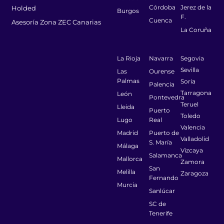
Córdoba
Jerez de la
Holded
Burgos
F.
Cuenca
Asesoría Zona ZEC Canarias
La Coruña
La Rioja
Navarra
Segovia
Sevilla
Las
Ourense
Palmas
Soria
Palencia
Tarragona
León
Pontevedra
Teruel
Lleida
Puerto
Toledo
Lugo
Real
Valencia
Madrid
Puerto de
Valladolid
S. María
Málaga
Vizcaya
Salamanca
Mallorca
Zamora
San
Melilla
Zaragoza
Fernando
Murcia
Sanlúcar
SC de
Tenerife