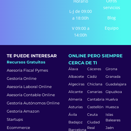
Otros
Horario
n
servicios
L-J de 09:00
Blog
a 18:00h
Equipo
V 09:00 a
14:00h
TE PUEDE INTERESAR
ONLINE PERO SIEMPRE
Recursos Gratuitos
CERCA DE TI
Álava
Cáceres
Girona
Asesoría Fiscal Pymes
Albacete
Cádiz
Granada
Gestoría Online
Algeciras
Chiclana
Guadalajara
Asesoría Laboral Online
Alicante
Canarias
Gipuzkoa
Asesoría Contable Online
Almería
Cantabria
Huelva
Gestoría Autónomos Online
Asturias
Castellón
Huesca
Gestoría Amazon
Ávila
Ceuta
Islas
Startups
Baleares
Badajoz
Ciudad
Ecommerce
Real
Jaén
Barcelona