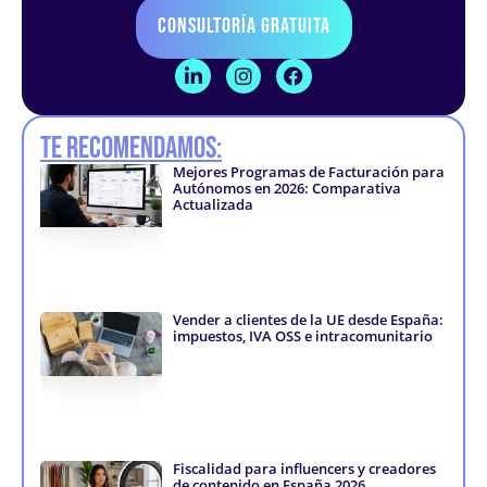
Consultoría Gratuita
L
I
F
i
n
a
n
s
c
k
t
e
Te recomendamos:
e
a
b
d
g
o
Mejores Programas de Facturación para
i
r
o
Autónomos en 2026: Comparativa
n
a
k
Actualizada
-
m
-
i
f
n
Vender a clientes de la UE desde España:
impuestos, IVA OSS e intracomunitario
Fiscalidad para influencers y creadores
de contenido en España 2026