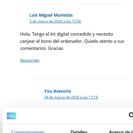
Luis Miguel Muriedas
3 de marzo de 2026 a las 13:56
Hola. Tengo el kit digital concedido y necesito
canjear el bono del ordenador. Quedo atento a sus
comentarios. Gracias
Responder
You Asesoría
24 de marzo de 2026 a las 17:18
Buenas tardes, si tienes ya el kit digital
concedido, solo tienes que elegir el agente
digitalizador. Por ejemplo, para el caso de
los ordenadores los grandes centros
Consentimiento
Detalles
Acerca de l