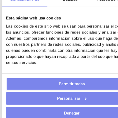
comerciales suelen gestionarlo.
Responder
Esta página web usa cookies
Las cookies de este sitio web se usan para personalizar el c
los anuncios, ofrecer funciones de redes sociales y analizar e
Además, compartimos información sobre el uso que haga del
SONIA DE CASTRO DE LA MATA
con nuestros partners de redes sociales, publicidad y anális
24 de marzo de 2026 a las 11:29
quienes pueden combinarla con otra información que les ha
proporcionado o que hayan recopilado a partir del uso que 
hola, tengo el kit digital concedido, un agente
de sus servicios.
digitalizador me está haciendo la Web, pero no
pueden ofertarme el ordenador, ¿cómo puedo
gestionar el ordenador con otro agente?
Permitir todas
Responder
Personalizar
Denegar
You Asesoría