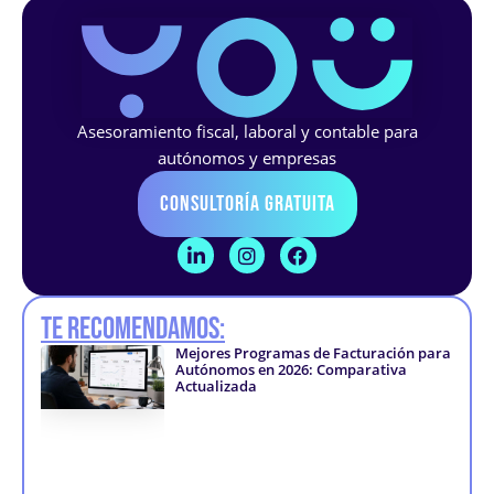
Asesoramiento fiscal, laboral y contable para
autónomos y empresas
Consultoría Gratuita
L
I
F
i
n
a
n
s
c
k
t
e
Te recomendamos:
e
a
b
d
g
o
Mejores Programas de Facturación para
i
r
o
Autónomos en 2026: Comparativa
n
a
k
Actualizada
-
m
-
i
f
n