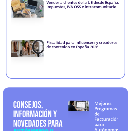
Vender a clientes de la UE desde España:
impuestos, IVA OSS e intracomunitario
Fiscalidad para influencers y creadores
de contenido en España 2026
CONSEJOS,
Mejores
Programas
INFORMACIÓN Y
de
Facturación
NOVEDADES PARA
para
Autónomos