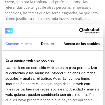
coste,
sino por la confianza, el profesionalismo, las
referencias que tengas de otras personas, empresas o
conocidos, las tareas que les serán asignadas, ya que esto
último justificará con creces toda inversión realizada.
Profesionalidad
Busca personal cualificado y con experiencia que pueda
Consentimiento
Detalles
Acerca de las cookies
responder tus consultas y ayudarte a mejorar tu negocio.
Rodearte de profesionales te ayudarán a mejorar tu
negocio. Es importante tomarse muy en serio la
elección
Esta página web usa cookies
de una asesoría de empresas
, ya que no es una decisión
Las cookies de este sitio web se usan para personalizar
que deba tomarse a la ligera.
el contenido y los anuncios, ofrecer funciones de redes
sociales y analizar el tráfico. Además, compartimos
Contar con profesionales cualificados te evitará pagar de
información sobre el uso que haga del sitio web con
más o incurrir en sanciones y recargos por un mal
nuestros partners de redes sociales, publicidad y análisis
asesoramiento.
web, quienes pueden combinarla con otra información
que les haya proporcionado o que hayan recopilado a
Información