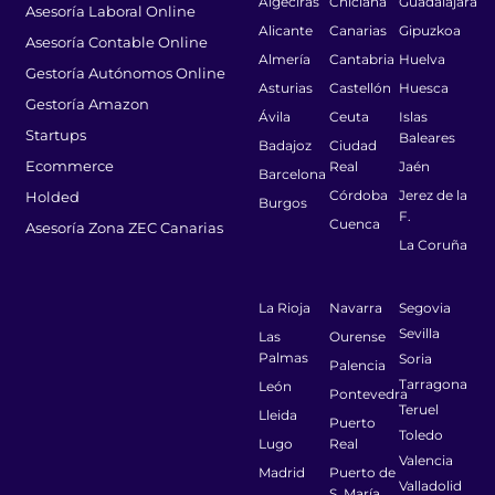
Algeciras
Chiclana
Guadalajara
Asesoría Laboral Online
Alicante
Canarias
Gipuzkoa
Asesoría Contable Online
Almería
Cantabria
Huelva
Gestoría Autónomos Online
Asturias
Castellón
Huesca
Gestoría Amazon
Ávila
Ceuta
Islas
Startups
Baleares
Badajoz
Ciudad
Ecommerce
Real
Jaén
Barcelona
Córdoba
Jerez de la
Holded
Burgos
F.
Cuenca
Asesoría Zona ZEC Canarias
La Coruña
La Rioja
Navarra
Segovia
Sevilla
Las
Ourense
Palmas
Soria
Palencia
Tarragona
León
Pontevedra
Teruel
Lleida
Puerto
Toledo
Lugo
Real
Valencia
Madrid
Puerto de
Valladolid
S. María