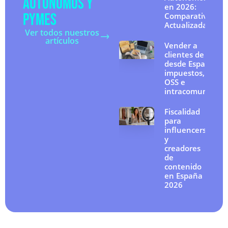
AUTÓNOMOS Y
en 2026:
PYMES
Comparativa
Actualizada
Ver todos nuestros
artículos
Vender a
clientes de la UE
desde España:
impuestos, IVA
OSS e
intracomunitario
Fiscalidad
para
influencers
y
creadores
de
contenido
en España
2026