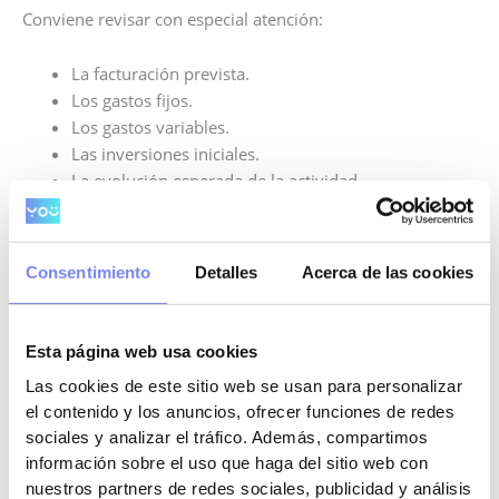
Conviene revisar con especial atención:
La facturación prevista.
Los gastos fijos.
Los gastos variables.
Las inversiones iniciales.
La evolución esperada de la actividad.
El resultado previsto antes de impuestos.
Las cifras deben guardar relación con el tipo de negocio y
Consentimiento
Detalles
Acerca de las cookies
con la realidad de la actividad.
Paso 3. Accede al trámite electrónico
Esta página web usa cookies
La solicitud se cumplimenta a través de los formularios
Las cookies de este sitio web se usan para personalizar
oficiales disponibles en la sede electrónica de la Junta de
el contenido y los anuncios, ofrecer funciones de redes
Andalucía.
sociales y analizar el tráfico. Además, compartimos
información sobre el uso que haga del sitio web con
Dependiendo de lo previsto en la convocatoria, pueden
nuestros partners de redes sociales, publicidad y análisis