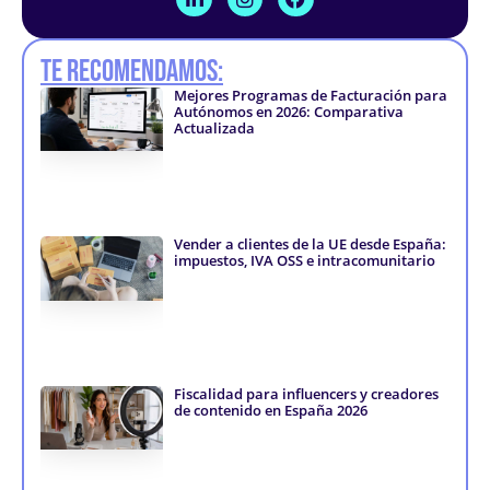
i
n
a
n
s
c
k
t
e
Te recomendamos:
e
a
b
d
g
o
Mejores Programas de Facturación para
i
r
o
Autónomos en 2026: Comparativa
n
a
k
Actualizada
-
m
-
i
f
n
Vender a clientes de la UE desde España:
impuestos, IVA OSS e intracomunitario
Fiscalidad para influencers y creadores
de contenido en España 2026