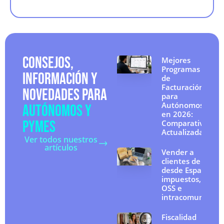
CONSEJOS,
Mejores
Programas
INFORMACIÓN Y
de
Facturación
NOVEDADES PARA
para
Autónomos
AUTÓNOMOS Y
en 2026:
PYMES
Comparativa
Actualizada
Ver todos nuestros
artículos
Vender a
clientes de la UE
desde España:
impuestos, IVA
OSS e
intracomunitario
Fiscalidad