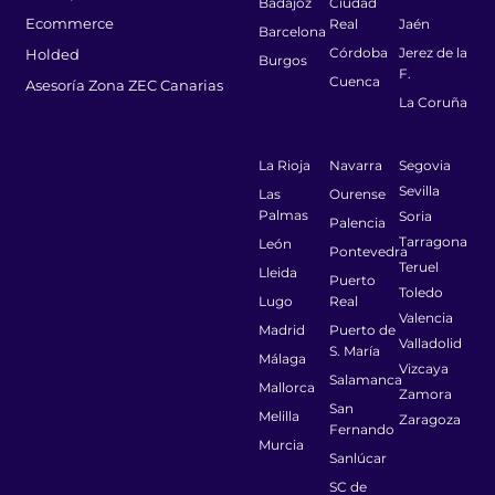
Badajoz
Ciudad
Ecommerce
Real
Jaén
Barcelona
Córdoba
Jerez de la
Holded
Burgos
F.
Cuenca
Asesoría Zona ZEC Canarias
La Coruña
La Rioja
Navarra
Segovia
Sevilla
Las
Ourense
Palmas
Soria
Palencia
Tarragona
León
Pontevedra
Teruel
Lleida
Puerto
Toledo
Lugo
Real
Valencia
Madrid
Puerto de
Valladolid
S. María
Málaga
Vizcaya
Salamanca
Mallorca
Zamora
San
Melilla
Zaragoza
Fernando
Murcia
Sanlúcar
SC de