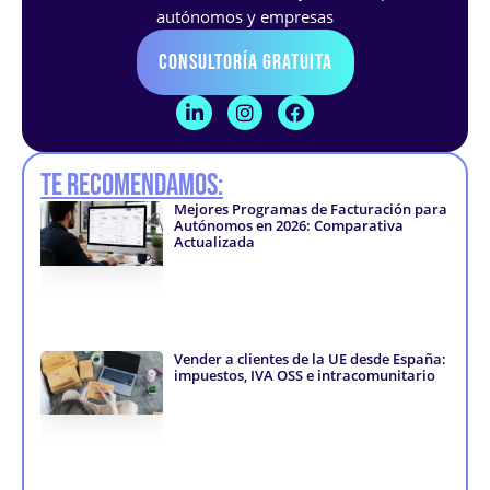
autónomos y empresas
Consultoría Gratuita
L
I
F
i
n
a
n
s
c
k
t
e
Te recomendamos:
e
a
b
d
g
o
Mejores Programas de Facturación para
i
r
o
Autónomos en 2026: Comparativa
n
a
k
Actualizada
-
m
-
i
f
n
Vender a clientes de la UE desde España:
impuestos, IVA OSS e intracomunitario