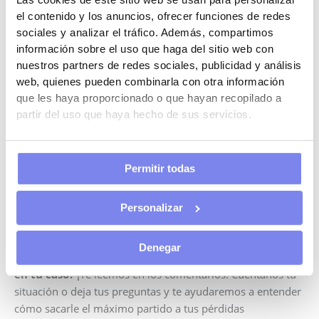
los beneficios sean más altos, para maximizar el
el contenido y los anuncios, ofrecer funciones de redes
ahorro.
sociales y analizar el tráfico. Además, compartimos
Aprovecha la excepción del millón de euros
:
información sobre el uso que haga del sitio web con
incluso si tu empresa factura mucho, siempre
nuestros partners de redes sociales, publicidad y análisis
puedes compensar al menos 1 millón de euros de
web, quienes pueden combinarla con otra información
pérdidas.
que les haya proporcionado o que hayan recopilado a
partir del uso que haya hecho de sus servicios.
Conclusiones
La compensación de pérdidas o bases negativas en el
Impuesto de Sociedades es una herramienta muy valiosa
Permitir todas
para
optimizar la tributación de tu empresa
.
Conociendo bien los límites y requisitos, podrás reducir tus
pagos a Hacienda y mejorar la salud financiera de tu
Personalizar
negocio.
Denegar
¿Tienes dudas sobre cómo aplicar la compensación
en tu caso?
¡Te leemos en los comentarios! Cuéntanos tu
situación o deja tus preguntas y te ayudaremos a entender
cómo sacarle el máximo partido a tus pérdidas