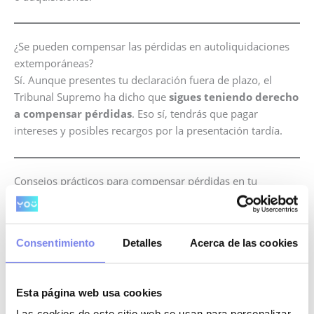
¿Se pueden compensar las pérdidas en autoliquidaciones
extemporáneas?
Sí. Aunque presentes tu declaración fuera de plazo, el
Tribunal Supremo ha dicho que
sigues teniendo derecho
a compensar pérdidas
. Eso sí, tendrás que pagar
intereses y posibles recargos por la presentación tardía.
Consejos prácticos para compensar pérdidas en tu
empresa
Revisa bien tus bases negativas cada año
: son
clave para ahorrar en el IS.
Consentimiento
Detalles
Acerca de las cookies
Guarda toda la documentación
que justifica esas
pérdidas: cuentas anuales, balances, facturas…
Consulta a tu asesor fiscal
: a veces conviene
Esta página web usa cookies
compensar las pérdidas en un ejercicio futuro donde
Las cookies de este sitio web se usan para personalizar