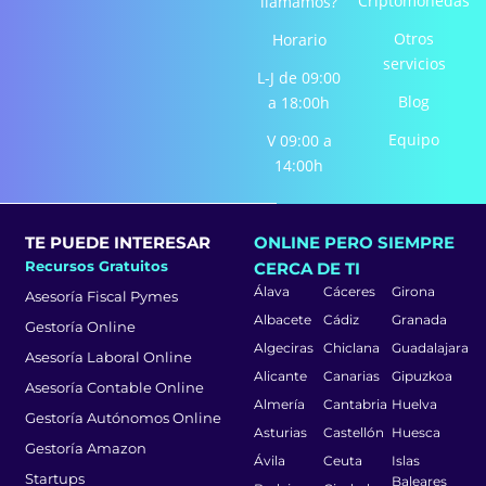
Criptomonedas
llamamos?
k
a
n
-
m
-
Otros
Horario
f
i
servicios
L-J de 09:00
n
Blog
a 18:00h
Equipo
V 09:00 a
14:00h
TE PUEDE INTERESAR
ONLINE PERO SIEMPRE
Recursos Gratuitos
CERCA DE TI
Álava
Cáceres
Girona
Asesoría Fiscal Pymes
Albacete
Cádiz
Granada
Gestoría Online
Algeciras
Chiclana
Guadalajara
Asesoría Laboral Online
Alicante
Canarias
Gipuzkoa
Asesoría Contable Online
Almería
Cantabria
Huelva
Gestoría Autónomos Online
Asturias
Castellón
Huesca
Gestoría Amazon
Ávila
Ceuta
Islas
Startups
Baleares