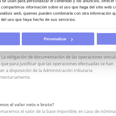
b se usan para personalizar el contenido y los anuncios, ofrecer
n función de la relación de los socios o partícipes con la en
s, compartimos información sobre el uso que haga del sitio web 
r ciento
 análisis web, quienes pueden combinarla con otra información q
r del uso que haya hecho de sus servicios.
s entre partes vinculadas?
do,
se entenderá por valor de mercado aquel que se habría
en condiciones de libre competencia. Sobre los métodos d
Personalizar
.
La obligación de documentación de las operaciones vincu
ca que para justificar que las operaciones efectuadas se han
 a disposición de la Administración tributaria
lamentariamente.
mos el valor neto o bruto?
omaremos el valor de la base imponible; en caso de nóminas