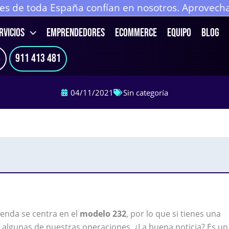
 de toda España confían en nosotros. Aprovecha 
RVICIOS
EMPRENDEDORES
ECOMMERCE
Equipo
Blog
6
911 413 481
04/11/2021
Sin categoría
ienda se centra en el
modelo 232
, por lo que si tienes una
 algunas de nuestras operaciones. ¿La buena noticia? Es un