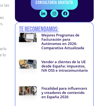
Consultoría Gratuita
so las
L
I
F
i
n
a
nes
n
s
c
s.
k
t
e
Te recomendamos:
e
a
b
d
g
o
Mejores Programas de
i
r
o
Facturación para
n
a
k
Autónomos en 2026:
-
m
-
Comparativa Actualizada
arlo
i
f
n
e lo
Vender a clientes de la UE
desde España: impuestos,
IVA OSS e intracomunitario
Fiscalidad para influencers
y creadores de contenido
en España 2026