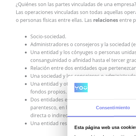
¿Quiénes son las partes vinculadas de una empresa
Las operaciones vinculadas son todas aquellas oper
o personas físicas entre ellas. Las
relaciones
entre p
Socio-sociedad.
Administradores o consejeros y la sociedad (e
Una entidad y los cónyuges o personas unidas 
consanguinidad o afinidad hasta el tercer gra
Relación entre dos entidades que pertenezcan
Una sociedad y los consejeros o administrad
Una entidad y otra participada por la primera 
fondos propios.
Dos entidades en las cuales los mismos socios
parentesco, en línea directa o colateral, por c
Consentimiento
directa o indirectamente en, al menos, el 25 po
Una entidad residente en territorio español y
Esta página web usa cookie