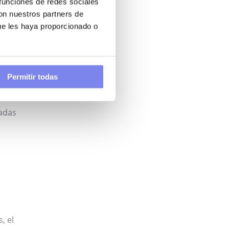
 funciones de redes sociales
tidad,
con nuestros partners de
ue les haya proporcionado o
e
Permitir todas
ladas
, el