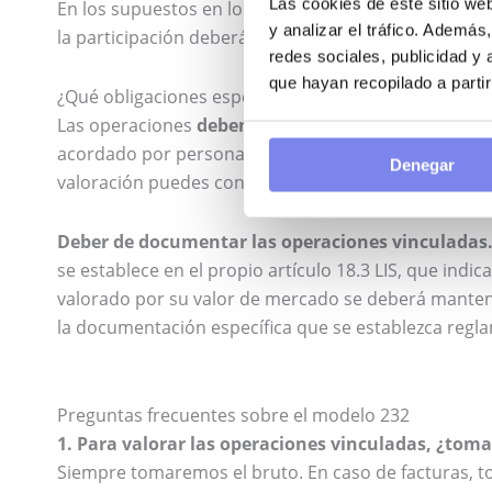
Las cookies de este sitio we
En los supuestos en los que la vinculación se defina e
y analizar el tráfico. Ademá
la participación deberá ser
igual o superior al 25 po
redes sociales, publicidad y
que hayan recopilado a parti
¿Qué obligaciones específicas tienen las operacione
Las operaciones
deben valorarse a valor de merca
acordado por personas o entidades independientes 
Denegar
valoración puedes consultar el
art. 18.4 LIS
.
Deber de documentar las operaciones vinculadas
se establece en el propio artículo 18.3 LIS, que indi
valorado por su valor de mercado se deberá mantener
la documentación específica que se establezca reg
Preguntas frecuentes sobre el modelo 232
1. Para valorar las operaciones vinculadas, ¿toma
Siempre tomaremos el bruto. En caso de facturas, t