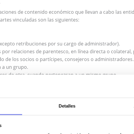
?
aciones de contenido económico que llevan a cabo las enti
artes vinculadas son las siguientes:
xcepto retribuciones por su cargo de administrador).
por relaciones de parentesco, en línea directa o colateral,
do de los socios o partícipes, consejeros o administradores.
 a un grupo.
ores de otra, cuando pertenezcan a un mismo grupo.
indirectamente en al menos 25% del capital social o de los
, partícipes o sus cónyuges, o personas unidas por relacio
onsanguinidad o afinidad hasta el tercer grado, participen,
Detalles
r ciento del capital social o los fondos propios.
 sus establecimientos permanentes en el extranjero.
s