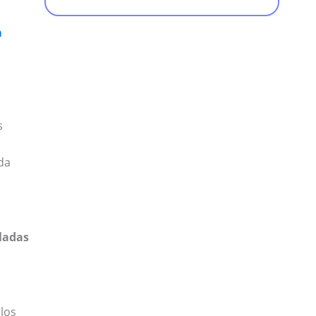
a
s
da
ladas
los