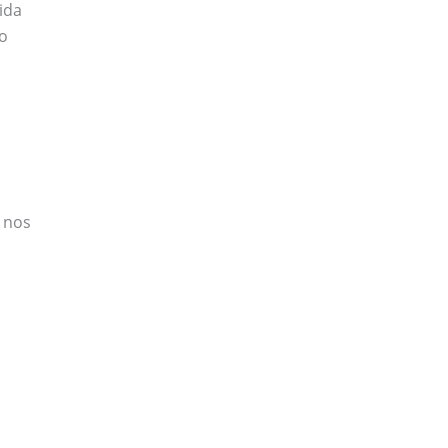
ida
 o
 nos