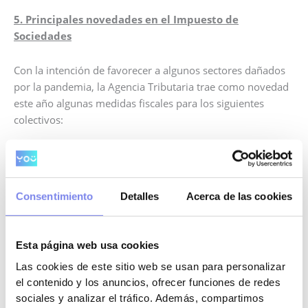
5. Principales novedades en el Impuesto de
Sociedades
Con la intención de favorecer a algunos sectores dañados
por la pandemia, la Agencia Tributaria trae como novedad
este año algunas medidas fiscales para los siguientes
colectivos:
Medidas de carácter temporal vinculadas con el
sector de la automoción con el objeto de potenciar el
sector tras la situación de crisis sanitaria ocasionada
Consentimiento
Detalles
Acerca de las cookies
por la covid-19.
Esta página web usa cookies
Las cookies de este sitio web se usan para personalizar
En esta línea nos encontramos los siguientes puntos:
el contenido y los anuncios, ofrecer funciones de redes
sociales y analizar el tráfico. Además, compartimos
Se incrementa la deducción por
actividades de