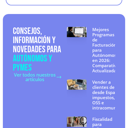
CONSEJOS,
Mejores
Programas
INFORMACIÓN Y
de
Facturación
NOVEDADES PARA
para
Autónomos
AUTÓNOMOS Y
en 2026:
PYMES
Comparativa
Actualizada
Ver todos nuestros
artículos
Vender a
clientes de la UE
desde España:
impuestos, IVA
OSS e
intracomunitario
Fiscalidad
para