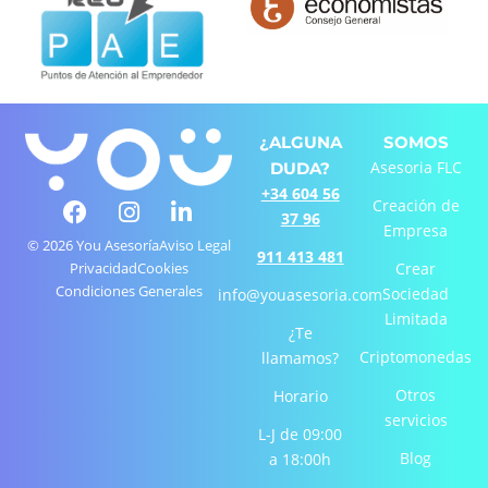
¿ALGUNA
SOMOS
Asesoria FLC
DUDA?
+34 604 56
F
I
L
Creación de
37 96
a
n
i
Empresa
c
s
n
© 2026 You Asesoría
Aviso Legal
911 413 481
e
t
k
Privacidad
Cookies
Crear
Condiciones Generales
b
a
e
Sociedad
info@youasesoria.com
o
g
d
Limitada
¿Te
o
r
i
Criptomonedas
llamamos?
k
a
n
-
m
-
Otros
Horario
f
i
servicios
L-J de 09:00
n
Blog
a 18:00h