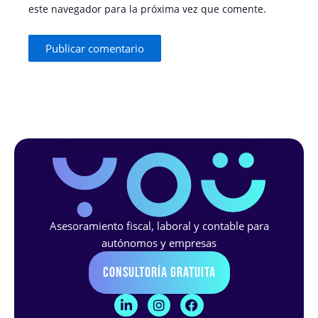
este navegador para la próxima vez que comente.
Asesoramiento fiscal, laboral y contable para
autónomos y empresas
Consultoría Gratuita
L
I
F
i
n
a