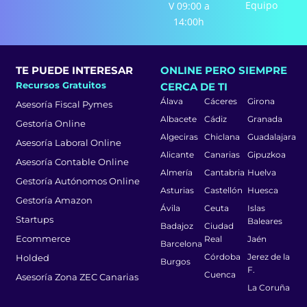
Equipo
V 09:00 a
14:00h
TE PUEDE INTERESAR
ONLINE PERO SIEMPRE
Recursos Gratuitos
CERCA DE TI
Álava
Cáceres
Girona
Asesoría Fiscal Pymes
Albacete
Cádiz
Granada
Gestoría Online
Algeciras
Chiclana
Guadalajara
Asesoría Laboral Online
Alicante
Canarias
Gipuzkoa
Asesoría Contable Online
Almería
Cantabria
Huelva
Gestoría Autónomos Online
Asturias
Castellón
Huesca
Gestoría Amazon
Ávila
Ceuta
Islas
Startups
Baleares
Badajoz
Ciudad
Ecommerce
Real
Jaén
Barcelona
Córdoba
Jerez de la
Holded
Burgos
F.
Cuenca
Asesoría Zona ZEC Canarias
La Coruña