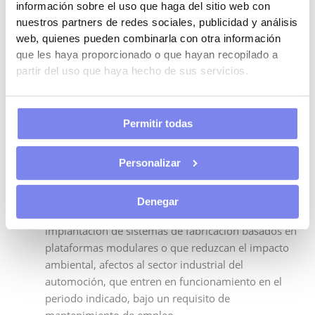
información sobre el uso que haga del sitio web con
innovación tecnológica de procesos de
nuestros partners de redes sociales, publicidad y análisis
producción
en la cadena de valor de la industria de
web, quienes pueden combinarla con otra información
la automoción para los periodos impositivos que se
que les haya proporcionado o que hayan recopilado a
inicien dentro de los años 2020 y 2021, a través de
partir del uso que haya hecho de sus servicios.
una regulación que difiere según afecte a pequeñas
y medianas empresas o a empresas que no tengan
tal consideración.
Permitir todas
Se posibilita la
libertad de amortización
, en los
periodos impositivos que concluyan entre el 2 de
abril de 2020 y el 30 de junio de 2021, de las
Personalizar
inversiones en elementos nuevos del inmovilizado
material que impliquen la sensorización y
Denegar
monitorización de la cadena productiva, así como la
implantación de sistemas de fabricación basados en
plataformas modulares o que reduzcan el impacto
ambiental, afectos al sector industrial del
automoción, que entren en funcionamiento en el
periodo indicado, bajo un requisito de