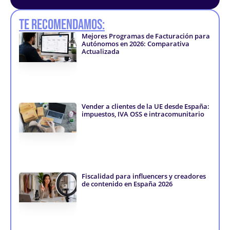
n
s
c
k
t
e
Te recomendamos:
e
a
b
d
g
o
Mejores Programas de Facturación para
i
r
o
Autónomos en 2026: Comparativa
n
a
k
Actualizada
-
m
-
i
f
n
Vender a clientes de la UE desde España:
impuestos, IVA OSS e intracomunitario
Fiscalidad para influencers y creadores
de contenido en España 2026