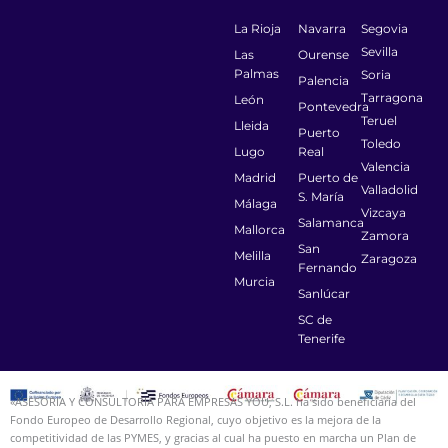
La Rioja
Navarra
Segovia
Sevilla
Las
Ourense
Palmas
Soria
Palencia
Tarragona
León
Pontevedra
Teruel
Lleida
Puerto
Toledo
Lugo
Real
Valencia
Madrid
Puerto de
Valladolid
S. María
Málaga
Vizcaya
Salamanca
Mallorca
Zamora
San
Melilla
Zaragoza
Fernando
Murcia
Sanlúcar
SC de
Tenerife
«ASESORIA Y CONSULTORIA PARA EMPRESAS YOU, S.L. ha sido beneficiaria del
Fondo Europeo de Desarrollo Regional, cuyo objetivo es la mejora de la
competitividad de las PYMES, y gracias al cual ha puesto en marcha un Plan de