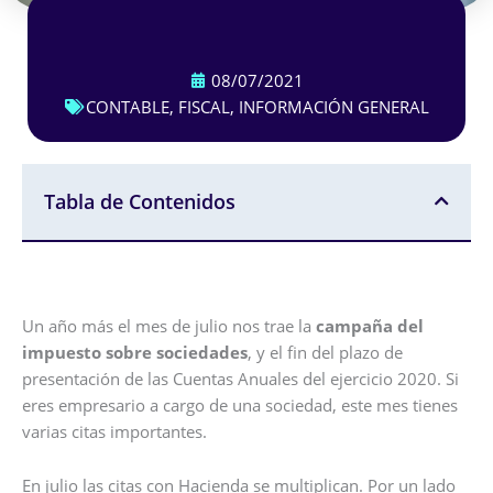
08/07/2021
CONTABLE
,
FISCAL
,
INFORMACIÓN GENERAL
Tabla de Contenidos
Un año más el mes de julio nos trae la
campaña del
impuesto sobre sociedades
, y el fin del plazo de
presentación de las Cuentas Anuales del ejercicio 2020. Si
eres empresario a cargo de una sociedad, este mes tienes
varias citas importantes.
En julio las citas con Hacienda se multiplican. Por un lado