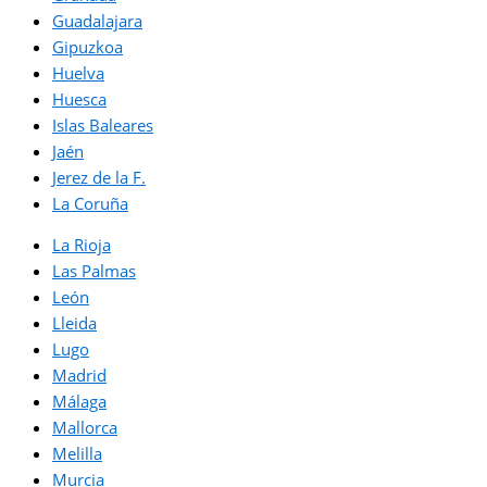
Guadalajara
Gipuzkoa
Huelva
Huesca
Islas Baleares
Jaén
Jerez de la F.
La Coruña
La Rioja
Las Palmas
León
Lleida
Lugo
Madrid
Málaga
Mallorca
Melilla
Murcia