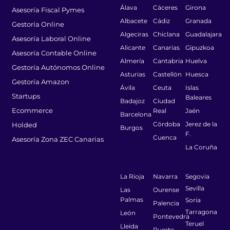
Álava
Cáceres
Girona
Asesoría Fiscal Pymes
Albacete
Cádiz
Granada
Gestoría Online
Algeciras
Chiclana
Guadalajara
Asesoría Laboral Online
Alicante
Canarias
Gipuzkoa
Asesoría Contable Online
Almería
Cantabria
Huelva
Gestoría Autónomos Online
Asturias
Castellón
Huesca
Gestoría Amazon
Ávila
Ceuta
Islas
Startups
Baleares
Badajoz
Ciudad
Ecommerce
Real
Jaén
Barcelona
Córdoba
Jerez de la
Holded
Burgos
F.
Cuenca
Asesoría Zona ZEC Canarias
La Coruña
La Rioja
Navarra
Segovia
Sevilla
Las
Ourense
Palmas
Soria
Palencia
Tarragona
León
Pontevedra
Teruel
Lleida
Puerto