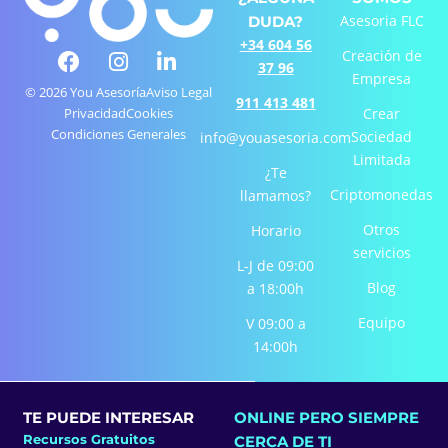
Asesoria FLC
DUDA?
+34 604 56
F
I
L
Creación de
37 96
a
n
i
Empresa
c
s
n
© 2026 You Asesoría
Aviso Legal
911 413 481
e
t
k
Privacidad
Cookies
Crear
Condiciones Generales
b
a
e
Sociedad
info@youasesoria.com
o
g
d
Limitada
¿Te
o
r
i
Criptomonedas
llamamos?
k
a
n
-
m
-
Otros
Horario
f
i
servicios
L-J de 09:00
n
Blog
a 18:00h
Equipo
V 09:00 a
14:00h
TE PUEDE INTERESAR
ONLINE PERO SIEMPRE
Recursos Gratuitos
CERCA DE TI