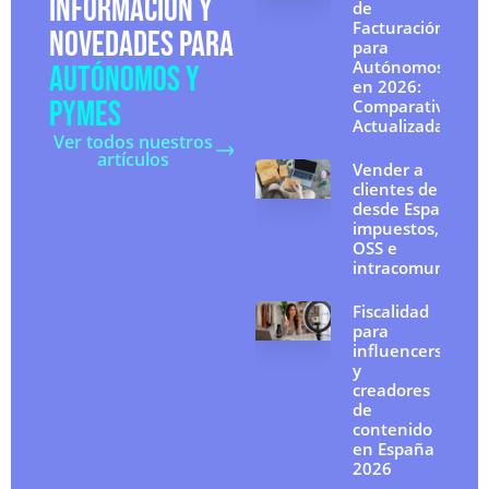
INFORMACIÓN Y
de
Facturación
NOVEDADES PARA
para
Autónomos
AUTÓNOMOS Y
en 2026:
PYMES
Comparativa
Actualizada
Ver todos nuestros
artículos
Vender a
clientes de la UE
desde España:
impuestos, IVA
OSS e
intracomunitario
Fiscalidad
para
influencers
y
creadores
de
contenido
en España
2026