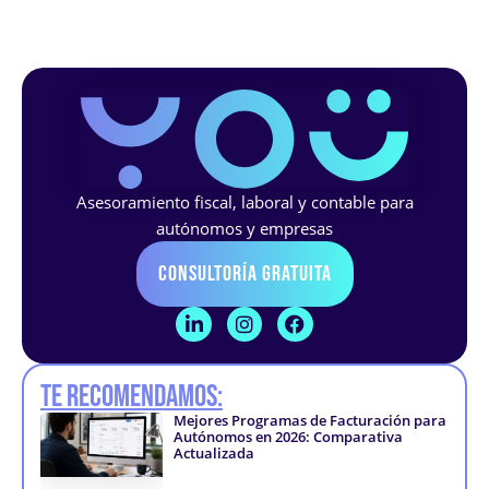
Asesoramiento fiscal, laboral y contable para
autónomos y empresas
Consultoría Gratuita
L
I
F
i
n
a
n
s
c
k
t
e
Te recomendamos:
e
a
b
d
g
o
Mejores Programas de Facturación para
i
r
o
Autónomos en 2026: Comparativa
n
a
k
Actualizada
-
m
-