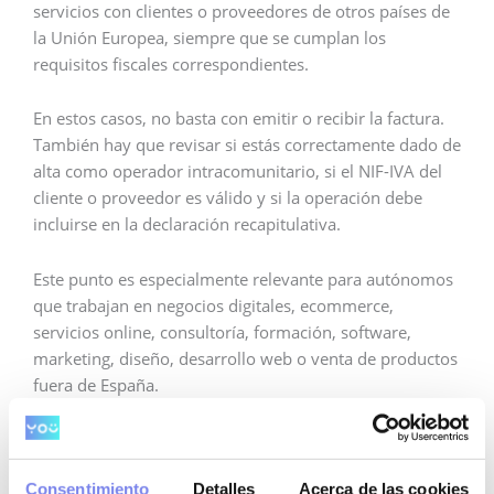
servicios con clientes o proveedores de otros países de
la Unión Europea, siempre que se cumplan los
requisitos fiscales correspondientes.
En estos casos, no basta con emitir o recibir la factura.
También hay que revisar si estás correctamente dado de
alta como operador intracomunitario, si el NIF-IVA del
cliente o proveedor es válido y si la operación debe
incluirse en la declaración recapitulativa.
Este punto es especialmente relevante para autónomos
que trabajan en negocios digitales, ecommerce,
servicios online, consultoría, formación, software,
marketing, diseño, desarrollo web o venta de productos
fuera de España.
Un pequeño descuido en operaciones intracomunitarias
puede generar descuadres entre tu IVA, tus facturas y la
Consentimiento
Detalles
Acerca de las cookies
información que Hacienda recibe de otros países.