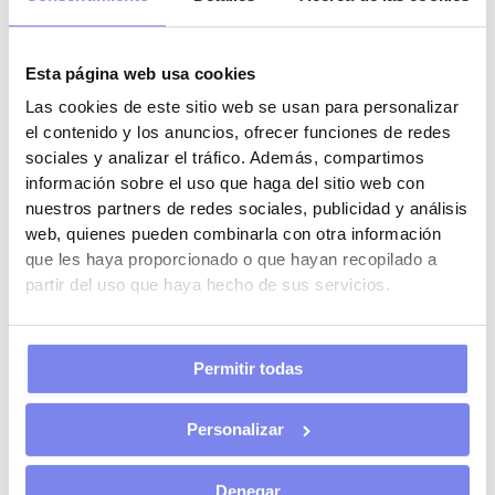
La mesa de control antes de presentar el trimestre
Antes de presentar tus obligaciones fiscales del tercer
Esta página web usa cookies
trimestre, dedica un momento a revisar la información
Las cookies de este sitio web se usan para personalizar
como si fuera una mesa de control del negocio.
el contenido y los anuncios, ofrecer funciones de redes
sociales y analizar el tráfico. Además, compartimos
No se trata solo de cumplir con Hacienda. Se trata de
información sobre el uso que haga del sitio web con
saber cómo va tu actividad.
nuestros partners de redes sociales, publicidad y análisis
web, quienes pueden combinarla con otra información
Comprueba tres bloques:
que les haya proporcionado o que hayan recopilado a
partir del uso que haya hecho de sus servicios.
1. Documentación
Asegúrate de tener todas las facturas emitidas, facturas
recibidas, justificantes de pago, extractos bancarios y
Permitir todas
contratos relevantes.
Personalizar
Si falta documentación, es mejor detectarlo antes de
presentar que meses después, cuando ya estás
Denegar