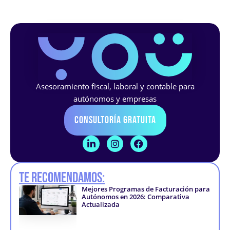
Asesoramiento fiscal, laboral y contable para
autónomos y empresas
Consultoría Gratuita
L
I
F
i
n
a
n
s
c
k
t
e
Te recomendamos:
e
a
b
d
g
o
Mejores Programas de Facturación para
i
r
o
Autónomos en 2026: Comparativa
n
a
k
Actualizada
-
m
-
i
f