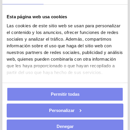
Emisión de facturas.
Declaraciones trimestrales de IVA e IRPF.
Declaración anual.
Esta página web usa cookies
Llevar libros registro.
Las cookies de este sitio web se usan para personalizar
Cumplir con protección de datos y normativa
el contenido y los anuncios, ofrecer funciones de redes
aplicable a tu actividad.
sociales y analizar el tráfico. Además, compartimos
información sobre el uso que haga del sitio web con
Una buena
asesoría de autónomos
evita errores y
nuestros partners de redes sociales, publicidad y análisis
optimiza tu fiscalidad.
web, quienes pueden combinarla con otra información
que les haya proporcionado o que hayan recopilado a
Ventajas de contratar freelancers correctamente
partir del uso que haya hecho de sus servicios.
Cuando se hace bien, este modelo tiene grandes ventajas:
Flexibilidad.
Permitir todas
Reducción de costes fijos.
Acceso a talento especializado.
Personalizar
Escalabilidad.
Pero siempre bajo una estructura legal sólida.
Denegar