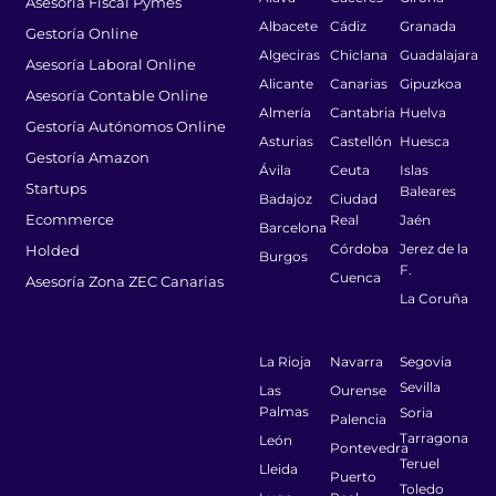
Asesoría Fiscal Pymes
Albacete
Cádiz
Granada
Gestoría Online
Algeciras
Chiclana
Guadalajara
Asesoría Laboral Online
Alicante
Canarias
Gipuzkoa
Asesoría Contable Online
Almería
Cantabria
Huelva
Gestoría Autónomos Online
Asturias
Castellón
Huesca
Gestoría Amazon
Ávila
Ceuta
Islas
Startups
Baleares
Badajoz
Ciudad
Ecommerce
Real
Jaén
Barcelona
Córdoba
Jerez de la
Holded
Burgos
F.
Cuenca
Asesoría Zona ZEC Canarias
La Coruña
La Rioja
Navarra
Segovia
Sevilla
Las
Ourense
Palmas
Soria
Palencia
Tarragona
León
Pontevedra
Teruel
Lleida
Puerto
Toledo