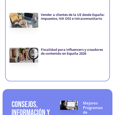
n
Vender a clientes de la UE desde España:
impuestos, IVA OSS e intracomunitario
Fiscalidad para influencers y creadores
de contenido en España 2026
CONSEJOS,
Mejores
Programas
INFORMACIÓN Y
de