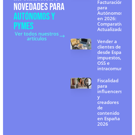
Facturación
NOVEDADES PARA
para
Autónomos
AUTÓNOMOS Y
en 2026:
PYMES
Comparativa
Actualizada
Ver todos nuestros
artículos
Vender a
clientes de la UE
desde España:
impuestos, IVA
OSS e
intracomunitario
Fiscalidad
para
influencers
y
creadores
de
contenido
en España
2026