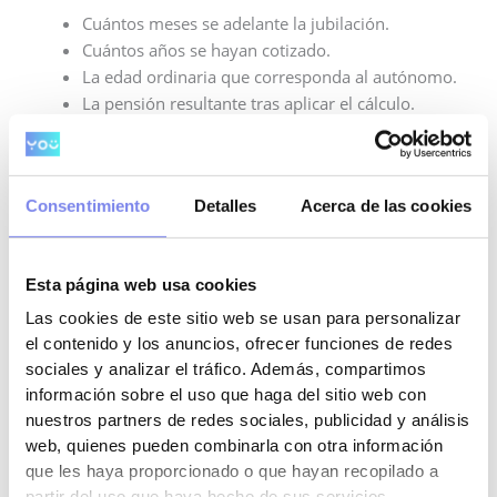
Cuántos meses se adelante la jubilación.
Cuántos años se hayan cotizado.
La edad ordinaria que corresponda al autónomo.
La pensión resultante tras aplicar el cálculo.
Cuanto mayor sea el adelanto y menor sea la carrera de
cotización, mayor puede ser la reducción.
Consentimiento
Detalles
Acerca de las cookies
Por eso, antes de solicitar una jubilación anticipada, es
recomendable comparar varios escenarios:
Esta página web usa cookies
Jubilarse en cuanto sea posible.
Las cookies de este sitio web se usan para personalizar
Esperar unos meses más.
el contenido y los anuncios, ofrecer funciones de redes
Llegar a la edad ordinaria.
sociales y analizar el tráfico. Además, compartimos
información sobre el uso que haga del sitio web con
Seguir cotizando durante más tiempo.
nuestros partners de redes sociales, publicidad y análisis
Valorar la jubilación demorada, si encaja con el
web, quienes pueden combinarla con otra información
caso.
que les haya proporcionado o que hayan recopilado a
partir del uso que haya hecho de sus servicios.