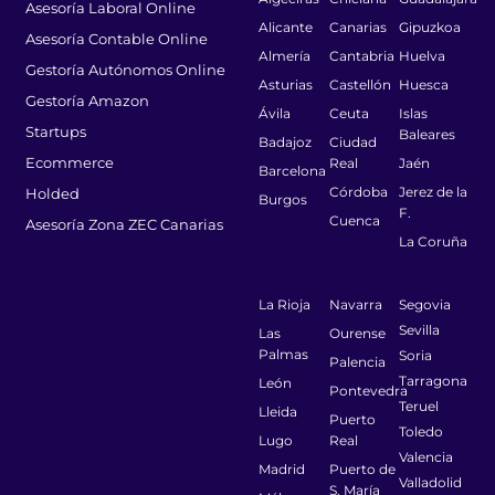
Asesoría Laboral Online
Alicante
Canarias
Gipuzkoa
Asesoría Contable Online
Almería
Cantabria
Huelva
Gestoría Autónomos Online
Asturias
Castellón
Huesca
Gestoría Amazon
Ávila
Ceuta
Islas
Startups
Baleares
Badajoz
Ciudad
Ecommerce
Real
Jaén
Barcelona
Córdoba
Jerez de la
Holded
Burgos
F.
Cuenca
Asesoría Zona ZEC Canarias
La Coruña
La Rioja
Navarra
Segovia
Sevilla
Las
Ourense
Palmas
Soria
Palencia
Tarragona
León
Pontevedra
Teruel
Lleida
Puerto
Toledo
Lugo
Real
Valencia
Madrid
Puerto de
Valladolid
S. María