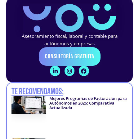
Asesoramiento fiscal, laboral y contable para
autónomos y empresas
Consultoría Gratuita
L
I
F
i
n
a
n
s
c
k
t
e
Te recomendamos:
e
a
b
d
g
o
Mejores Programas de Facturación para
i
r
o
Autónomos en 2026: Comparativa
n
a
k
Actualizada
-
m
-
i
f
n