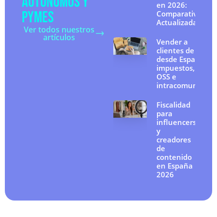
AUTÓNOMOS Y
en 2026:
PYMES
Comparativa
Actualizada
Ver todos nuestros
artículos
Vender a
clientes de la UE
desde España:
impuestos, IVA
OSS e
intracomunitario
Fiscalidad
para
influencers
y
creadores
de
contenido
en España
2026