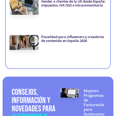
Vender a clientes de la UE desde España:
impuestos, IVA OSS e intracomunitario
Fiscalidad para influencers y creadores
de contenido en España 2026
CONSEJOS,
Mejores
Programas
INFORMACIÓN Y
de
Facturación
NOVEDADES PARA
para
Autónomos