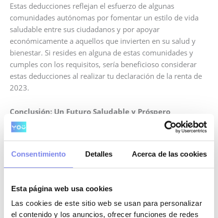
Estas deducciones reflejan el esfuerzo de algunas
comunidades autónomas por fomentar un estilo de vida
saludable entre sus ciudadanos y por apoyar
económicamente a aquellos que invierten en su salud y
bienestar. Si resides en alguna de estas comunidades y
cumples con los requisitos, sería beneficioso considerar
estas deducciones al realizar tu declaración de la renta de
2023.
Conclusión: Un Futuro Saludable y Próspero
En
You Asesoría
, creemos que el conocimiento es poder,
especialmente cuando se trata de gestionar tu
Consentimiento
Detalles
Acerca de las cookies
declaración de la renta
de manera inteligente.
Aprovechar las deducciones por gastos médicos y de
gimnasio no solo es una estrategia financiera astuta, sino
Esta página web usa cookies
también una inversión en tu mayor activo: tú mismo.
Las cookies de este sitio web se usan para personalizar
el contenido y los anuncios, ofrecer funciones de redes