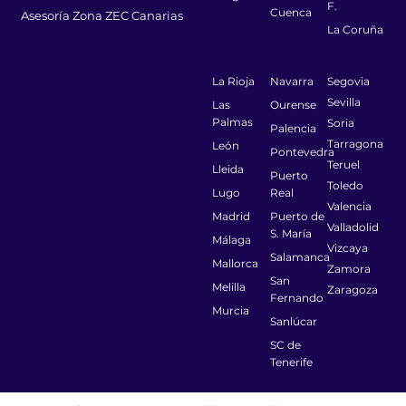
F.
Cuenca
Asesoría Zona ZEC Canarias
La Coruña
La Rioja
Navarra
Segovia
Sevilla
Las
Ourense
Palmas
Soria
Palencia
Tarragona
León
Pontevedra
Teruel
Lleida
Puerto
Toledo
Lugo
Real
Valencia
Madrid
Puerto de
Valladolid
S. María
Málaga
Vizcaya
Salamanca
Mallorca
Zamora
San
Melilla
Zaragoza
Fernando
Murcia
Sanlúcar
SC de
Tenerife