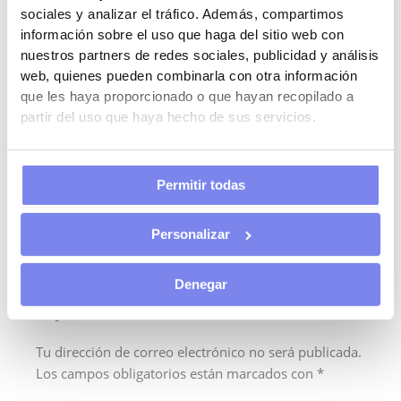
A medida que avanzas en tu viaje empresarial, recuerda
sociales y analizar el tráfico. Además, compartimos
que un enfoque proactivo hacia tu salud y bienestar puede
información sobre el uso que haga del sitio web con
traducirse en beneficios significativos, tanto para tu
nuestros partners de redes sociales, publicidad y análisis
bienestar personal como para el éxito de tu negocio. En
web, quienes pueden combinarla con otra información
You Asesoría, estamos aquí para guiarte en cada paso de
que les haya proporcionado o que hayan recopilado a
este camino, asegurando que tu declaración de la renta
partir del uso que haya hecho de sus servicios.
2023 sea tan saludable y próspera como tú.
¿Listo para optimizar tu declaración de la renta y
Permitir todas
promover un estilo de vida saludable? Contáctanos
hoy en You Asesoría para una consulta personalizada.
Personalizar
Tu éxito es nuestro éxito.
Denegar
Deja un comentario
Tu dirección de correo electrónico no será publicada.
Los campos obligatorios están marcados con
*