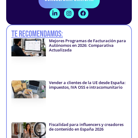
L
I
F
i
n
a
n
s
c
k
t
e
Te recomendamos:
e
a
b
d
g
o
Mejores Programas de Facturación para
i
r
o
Autónomos en 2026: Comparativa
n
a
k
Actualizada
-
m
-
i
f
n
Vender a clientes de la UE desde España:
impuestos, IVA OSS e intracomunitario
Fiscalidad para influencers y creadores
de contenido en España 2026