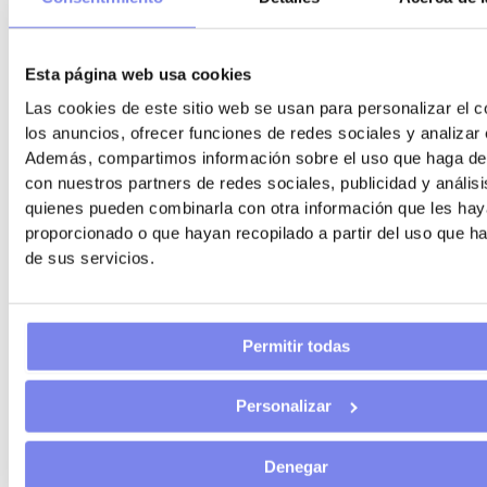
You Asesoría
3 de febrero de 2026 a las 17:10
Esta página web usa cookies
Gracias por el feed back
Las cookies de este sitio web se usan para personalizar el c
Responder
los anuncios, ofrecer funciones de redes sociales y analizar e
Además, compartimos información sobre el uso que haga del
con nuestros partners de redes sociales, publicidad y anális
quienes pueden combinarla con otra información que les ha
proporcionado o que hayan recopilado a partir del uso que 
Deja un comentario
de sus servicios.
Tu dirección de correo electrónico no será publicada.
Los
campos obligatorios están marcados con
*
Permitir todas
Escribe aquí...
Personalizar
Denegar