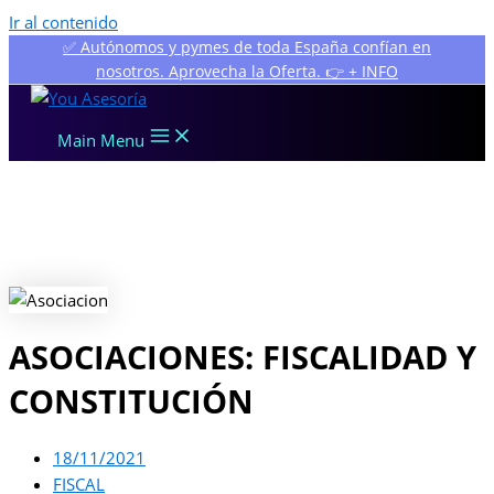
Ir al contenido
✅ Autónomos y pymes de toda España confían en
nosotros. Aprovecha la Oferta. 👉 + INFO
Main Menu
ASOCIACIONES: FISCALIDAD Y
CONSTITUCIÓN
18/11/2021
FISCAL