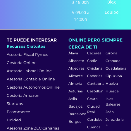
Blog
a 18:00h
Equipo
V 09:00 a
14:00h
TE PUEDE INTERESAR
ONLINE PERO SIEMPRE
Recursos Gratuitos
CERCA DE TI
Álava
Cáceres
Girona
Asesoría Fiscal Pymes
Albacete
Cádiz
Granada
Gestoría Online
Algeciras
Chiclana
Guadalajara
Asesoría Laboral Online
Alicante
Canarias
Gipuzkoa
Asesoría Contable Online
Almería
Cantabria
Huelva
Gestoría Autónomos Online
Asturias
Castellón
Huesca
Gestoría Amazon
Ávila
Ceuta
Islas
Startups
Baleares
Badajoz
Ciudad
Ecommerce
Real
Jaén
Barcelona
Córdoba
Jerez de la
Holded
Burgos
F.
Cuenca
Asesoría Zona ZEC Canarias