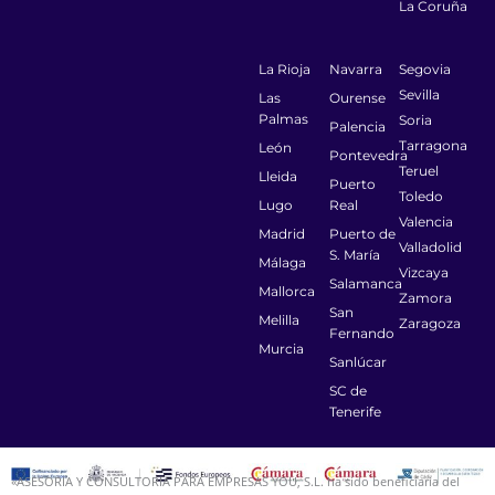
La Coruña
La Rioja
Navarra
Segovia
Sevilla
Las
Ourense
Palmas
Soria
Palencia
Tarragona
León
Pontevedra
Teruel
Lleida
Puerto
Toledo
Lugo
Real
Valencia
Madrid
Puerto de
Valladolid
S. María
Málaga
Vizcaya
Salamanca
Mallorca
Zamora
San
Melilla
Zaragoza
Fernando
Murcia
Sanlúcar
SC de
Tenerife
«ASESORIA Y CONSULTORIA PARA EMPRESAS YOU, S.L. ha sido beneficiaria del