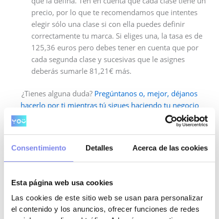
que la defina. Ten en cuenta que cada clase tiene un
precio, por lo que te recomendamos que intentes
elegir sólo una clase si con ella puedes definir
correctamente tu marca. Si eliges una, la tasa es de
125,36 euros pero debes tener en cuenta que por
cada segunda clase y sucesivas que le asignes
deberás sumarle 81,21€ más.
¿Tienes alguna duda?
Pregúntanos o, mejor, déjanos
hacerlo por ti mientras tú sigues haciendo tu negocio
crecer
.
Consentimiento
Detalles
Acerca de las cookies
Deja un comentario
Tu dirección de correo electrónico no será publicada.
Esta página web usa cookies
Los campos obligatorios están marcados con
*
Las cookies de este sitio web se usan para personalizar
el contenido y los anuncios, ofrecer funciones de redes
Escribe