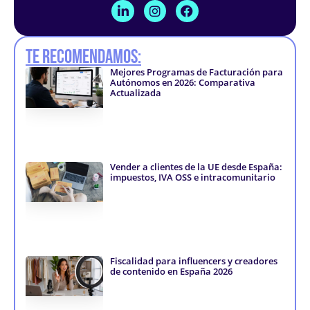
L
I
F
i
n
a
n
s
c
k
t
e
Te recomendamos:
e
a
b
d
g
o
Mejores Programas de Facturación para
i
r
o
Autónomos en 2026: Comparativa
n
a
k
Actualizada
-
m
-
i
f
n
Vender a clientes de la UE desde España:
impuestos, IVA OSS e intracomunitario
Fiscalidad para influencers y creadores
de contenido en España 2026