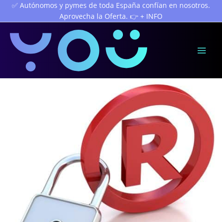
Ir
✅ Autónomos y pymes de toda España confían en nosotros.
Aprovecha la Oferta. 👉 + INFO
al
contenido
Mai
Men