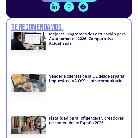
L
I
F
i
n
a
n
s
c
k
t
e
Te recomendamos:
e
a
b
d
g
o
Mejores Programas de Facturación para
i
r
o
Autónomos en 2026: Comparativa
n
a
k
Actualizada
-
m
-
i
f
n
Vender a clientes de la UE desde España:
impuestos, IVA OSS e intracomunitario
Fiscalidad para influencers y creadores
de contenido en España 2026