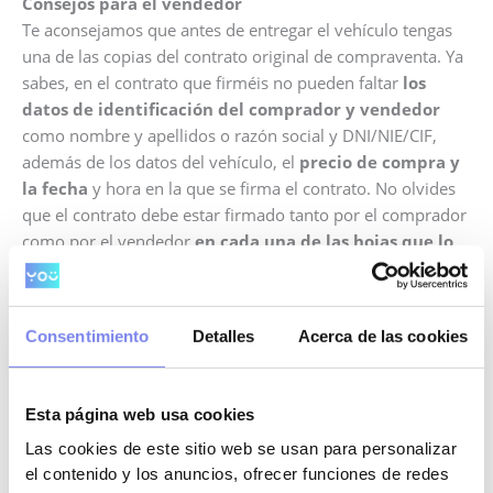
Consejos para el vendedor
Te aconsejamos que antes de entregar el vehículo tengas
una de las copias del contrato original de compraventa. Ya
sabes, en el contrato que firméis no pueden faltar
los
datos de identificación del comprador y vendedor
como nombre y apellidos o razón social y DNI/NIE/CIF,
además de los datos del vehículo, el
precio de compra y
la fecha
y hora en la que se firma el contrato. No olvides
que el contrato debe estar firmado tanto por el comprador
como por el vendedor
en cada una de las hojas que lo
componen
. También es importante que tengas
copia del
DNI, NIE o NIF del comprador
.
Consentimiento
Detalles
Acerca de las cookies
Una vez hecha la venta,
es importante que lo
comuniques a Tráfico (en persona o
telemáticamente)
. Hay veces que los compradores se
Esta página web usa cookies
demoran y esto te puede causar algún quebradero de
Las cookies de este sitio web se usan para personalizar
cabeza ya que las multas de los radares fijos, seguro o por
el contenido y los anuncios, ofrecer funciones de redes
ITV te seguirán llegando mientras no se produzca en el