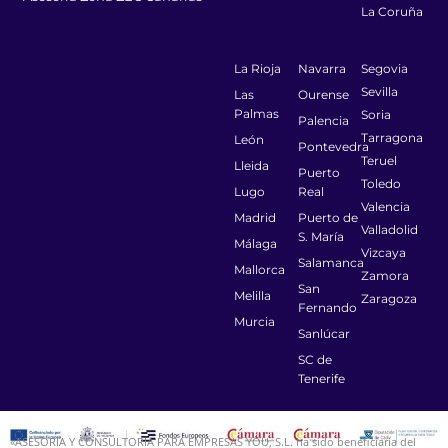
La Coruña
La Rioja
Navarra
Segovia
Sevilla
Las
Ourense
Palmas
Soria
Palencia
Tarragona
León
Pontevedra
Teruel
Lleida
Puerto
Toledo
Lugo
Real
Valencia
Madrid
Puerto de
Valladolid
S. María
Málaga
Vizcaya
Salamanca
Mallorca
Zamora
San
Melilla
Zaragoza
Fernando
Murcia
Sanlúcar
SC de
Tenerife
«ASESORIA Y CONSULTORIA PARA EMPRESAS YOU, S.L. ha sido beneficiaria del