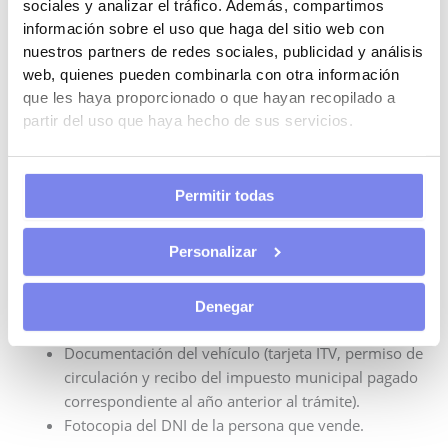
sociales y analizar el tráfico. Además, compartimos
cambio de titularidad en Registro de Vehículos.
información sobre el uso que haga del sitio web con
nuestros partners de redes sociales, publicidad y análisis
Notificar la venta es una manera fácil de evitar este
web, quienes pueden combinarla con otra información
problema, ya que desde que realizas la notificación, la
que les haya proporcionado o que hayan recopilado a
responsabilidad ya no es tuya.
partir del uso que haya hecho de sus servicios.
Tras la firma del contrato,
debes quedar en posesión de
los siguientes documentos
:
Permitir todas
Contrato de compraventa o una fotocopia del
Personalizar
mismo.
Solicitud de cambio de titularidad del vehículo
debidamente firmada por la persona que compra y
Denegar
la persona que vende.
Documentación del vehículo (tarjeta ITV, permiso de
circulación y recibo del impuesto municipal pagado
correspondiente al año anterior al trámite).
Fotocopia del DNI de la persona que vende.