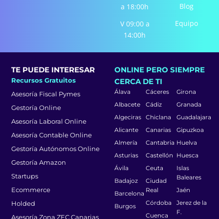
Blog
a 18:00h
Equipo
V 09:00 a
14:00h
TE PUEDE INTERESAR
ONLINE PERO SIEMPRE
Recursos Gratuitos
CERCA DE TI
Álava
Cáceres
Girona
Asesoría Fiscal Pymes
Albacete
Cádiz
Granada
Gestoría Online
Algeciras
Chiclana
Guadalajara
Asesoría Laboral Online
Alicante
Canarias
Gipuzkoa
Asesoría Contable Online
Almería
Cantabria
Huelva
Gestoría Autónomos Online
Asturias
Castellón
Huesca
Gestoría Amazon
Ávila
Ceuta
Islas
Startups
Baleares
Badajoz
Ciudad
Ecommerce
Real
Jaén
Barcelona
Córdoba
Jerez de la
Holded
Burgos
F.
Cuenca
Asesoría Zona ZEC Canarias