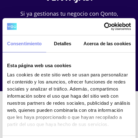
Si ya gestionas tu negocio con Qonto,
el banco online para empresas,
autónomos y emprendedores, ahora
puedes llevar tu gestión fiscal,
Consentimiento
Detalles
Acerca de las cookies
contable y laboral al siguiente nivel
con You Asesoría.
Esta página web usa cookies
Las cookies de este sitio web se usan para personalizar
el contenido y los anuncios, ofrecer funciones de redes
sociales y analizar el tráfico. Además, compartimos
información sobre el uso que haga del sitio web con
nuestros partners de redes sociales, publicidad y análisis
web, quienes pueden combinarla con otra información
¿POR QUÉ CONTRATAR YOU
que les haya proporcionado o que hayan recopilado a
partir del uso que haya hecho de sus servicios.