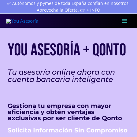
Ir
✅ Autónomos y pymes de toda España confían en nosotros.
Aprovecha la Oferta. 👉 + INFO
al
contenido
Mai
Men
YOU ASESORÍA + QONTO
Tu asesoría online ahora con
cuenta bancaria inteligente
Gestiona tu empresa con mayor
eficiencia y obtén ventajas
exclusivas por ser cliente de Qonto
Solicita Información Sin Compromiso