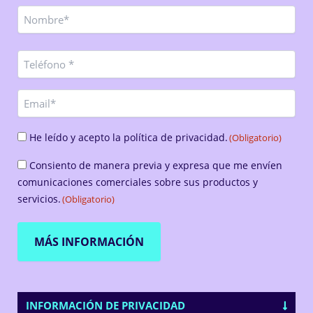
Nombre
Nombre
(Obligatorio)
Teléfono
(Obligatorio)
Email
Consentimiento
He leído y acepto la política de privacidad.
(Obligatorio)
(Obligatorio)
Consentimiento
Consiento de manera previa y expresa que me envíen
(Obligatorio)
comunicaciones comerciales sobre sus productos y
servicios.
(Obligatorio)
INFORMACIÓN DE PRIVACIDAD