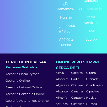
Limitada
k
a
n
¿Te
-
m
-
Criptomonedas
llamamos?
f
i
Otros
Horario
n
servicios
L-J de 09:00
Blog
a 18:00h
Equipo
V 09:00 a
14:00h
TE PUEDE INTERESAR
ONLINE PERO SIEMPRE
Recursos Gratuitos
CERCA DE TI
Álava
Cáceres
Girona
Asesoría Fiscal Pymes
Albacete
Cádiz
Granada
Gestoría Online
Algeciras
Chiclana
Guadalajara
Asesoría Laboral Online
Alicante
Canarias
Gipuzkoa
Asesoría Contable Online
Almería
Cantabria
Huelva
Gestoría Autónomos Online
Asturias
Castellón
Huesca