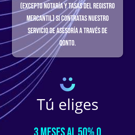
(excepto notaría y tasas del registro
mercantil) si contratas nuestro
servicio de asesoría a través de
Qonto.
Tú eliges
3 meses al 50% o