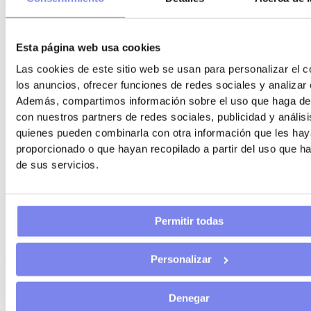
Andalucía.
Esta subvención se encuadra dentro de las líneas de
los
Fondos europeos
. Permite que los
autónomos
Esta página web usa cookies
andaluces
que quieran mejorar sus competencias digitales
Las cookies de este sitio web se usan para personalizar el c
puedan solicitar ayudas de
hasta 6.000 euros
. Podrán
los anuncios, ofrecer funciones de redes sociales y analizar e
solicitarse hasta
mayo de 2022
. Si quieres que pidamos
Además, compartimos información sobre el uso que haga del
esta
subvención para la digitalización en Andalucí
a para
con nuestros partners de redes sociales, publicidad y anális
tu negocio, contacta con
You Asesoría.
quienes pueden combinarla con otra información que les ha
proporcionado o que hayan recopilado a partir del uso que 
¿Buscas una
asesoría que te informe de las ayudas y
de sus servicios.
subvenciones
a las que puedes optar?
Despreocúpate,
nosotros nos ocupamos de todo
.
14 ¿Aún no participas en licitaciones?
Permitir todas
¿Sabías que se espera que en el próximo año las ofertas
Personalizar
por
licitaciones públicas
sean cinco veces superiores que
hasta ahora? Esto se debe a que los
contratos públicos
se
Denegar
encuentran dentro de las líneas de distribución de los fondos