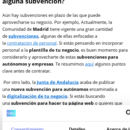
alguna subvención?
Aún hay subvenciones en plazo de las que puede
aprovecharse su negocio. Por ejemplo, Actualmente, la
Comunidad de
Madrid
tiene vigente una gran cantidad
de
subvenciones
, algunas de ellas enfocadas a
la
contratación de personal
. Si estás pensando en incorporar
personal a la
plantilla de tu negocio
, es buen momento para
considerarlo y aprovecharte de estas
subvenciones para
autónomos y empresas
. Te resumimos
aquí
algunos puntos
clave antes de contratar.
Por otro lado, la
Junta de Andalucía
acaba de publicar
una
nueva subvención para autónomos
encaminada a
la
digitalización de tu negocio
. Si estás buscando
una
subvención para hacer tu página web
o quieres que
te
subvencionen el gasto de marketing
digital de tu
negocio, en este artículo te contamos como solicitar
la
subvención para la transformación digital en
Consentimiento
Detalles
Acerca de l