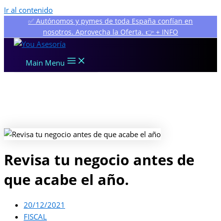
Ir al contenido
✅ Autónomos y pymes de toda España confían en
nosotros. Aprovecha la Oferta. 👉 + INFO
Main Menu
Revisa tu negocio antes de
que acabe el año.
20/12/2021
FISCAL