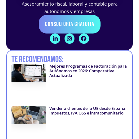
Asesoramiento fiscal, laboral y contable para
autónomos y empresas
Consultoría Gratuita
L
I
F
i
n
a
n
s
c
k
t
e
Te recomendamos:
e
a
b
d
g
o
Mejores Programas de Facturación para
i
r
o
Autónomos en 2026: Comparativa
n
a
k
Actualizada
-
m
-
i
f
n
Vender a clientes de la UE desde España:
impuestos, IVA OSS e intracomunitario