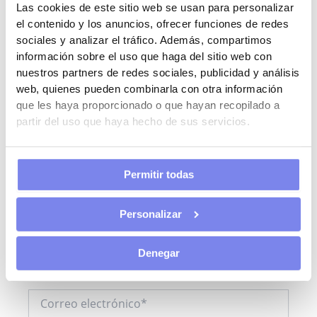
Las cookies de este sitio web se usan para personalizar
Tu dirección de correo electrónico no será publicada.
el contenido y los anuncios, ofrecer funciones de redes
Los campos obligatorios están marcados con
*
sociales y analizar el tráfico. Además, compartimos
información sobre el uso que haga del sitio web con
Escribe
nuestros partners de redes sociales, publicidad y análisis
aquí...
web, quienes pueden combinarla con otra información
que les haya proporcionado o que hayan recopilado a
partir del uso que haya hecho de sus servicios.
Permitir todas
Personalizar
Nombre*
Denegar
Correo
electrónico*