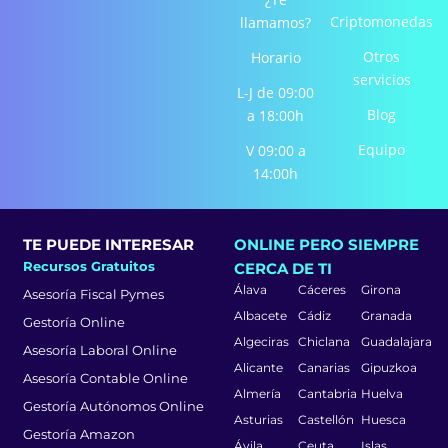
o
r
i
Criptomonedas
llamamos?
k
a
n
-
m
-
Otros
Horario
f
i
servicios
L-J de 09:00
n
Blog
a 18:00h
Equipo
V 09:00 a
14:00h
TE PUEDE INTERESAR
ONLINE PERO SIEMPRE
Recursos Gratuitos
CERCA DE TI
Álava
Cáceres
Girona
Asesoría Fiscal Pymes
Albacete
Cádiz
Granada
Gestoría Online
Algeciras
Chiclana
Guadalajara
Asesoría Laboral Online
Alicante
Canarias
Gipuzkoa
Asesoría Contable Online
Almería
Cantabria
Huelva
Gestoría Autónomos Online
Asturias
Castellón
Huesca
Gestoría Amazon
Ávila
Ceuta
Islas