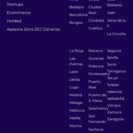
Startups
Baleares
Badajoz
Ciudad
Ecommerce
Real
Jaén
Barcelona
Córdoba
Jerez de la
Holded
Burgos
F.
Cuenca
Asesoría Zona ZEC Canarias
La Coruña
La Rioja
Navarra
Segovia
Sevilla
Las
Ourense
Palmas
Soria
Palencia
Tarragona
León
Pontevedra
Teruel
Lleida
Puerto
Toledo
Lugo
Real
Valencia
Madrid
Puerto de
Valladolid
S. María
Málaga
Vizcaya
Salamanca
Mallorca
Zamora
San
Melilla
Zaragoza
Fernando
Murcia
Sanlúcar